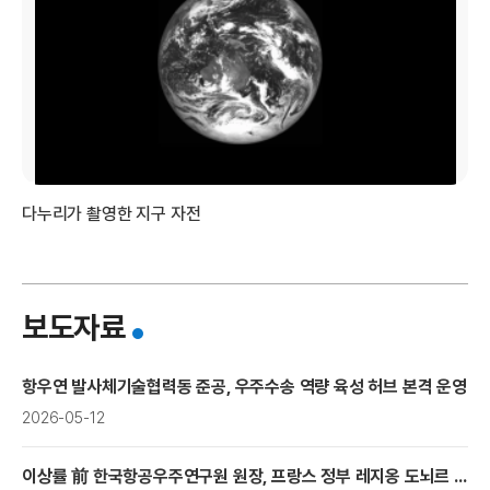
국
다누리가 촬영한 지구 자전
개
보도자료
항
항우연 발사체기술협력동 준공, 우주수송 역량 육성 허브 본격 운영
2026-05-12
이상률 前 한국항공우주연구원 원장, 프랑스 정부 레지옹 도뇌르 훈장 수훈