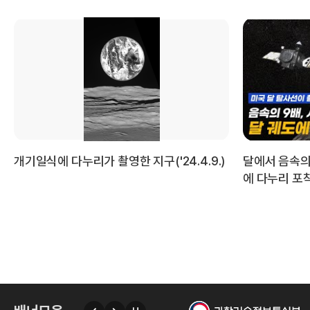
국
개기일식에 다누리가 촬영한 지구('24.4.9.)
달에서 음속의
에 다누리 포착
항