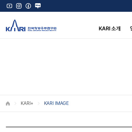
유
인
페
네
튜
스
이
이
브
타
스
버
그
북
블
KARI 소개
램
로
그
K
KARI+
KARI IMAGE
HOME
K
A