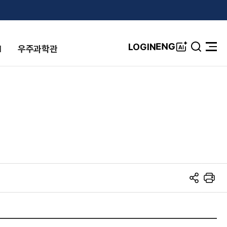
A
ENG
LOGIN
I
우주과학관
검
전
I
색
체
창
메
뉴
열
기
S
프
N
린
S
트
공
유