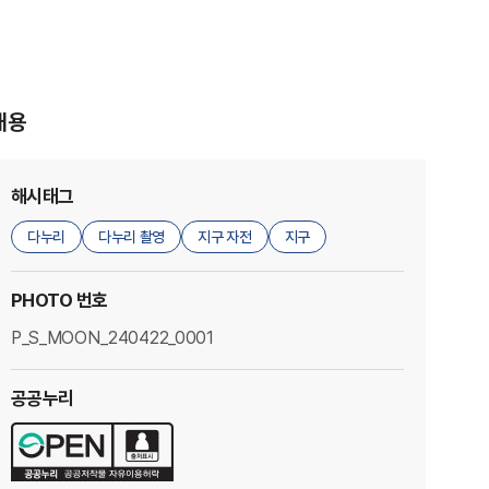
내용
해시태그
다누리
다누리 촬영
지구 자전
지구
PHOTO 번호
P_S_MOON_240422_0001
공공누리