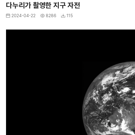
A
다누리가 촬영한 지구 자전
R
I
2024-04-22
8286
115
I
M
A
G
R
E