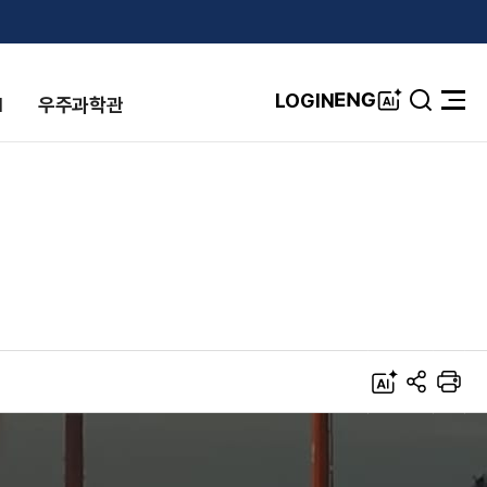
A
ENG
LOGIN
I
우주과학관
검
전
I
색
체
창
메
뉴
열
기
A
S
프
I
N
린
S
트
공
유