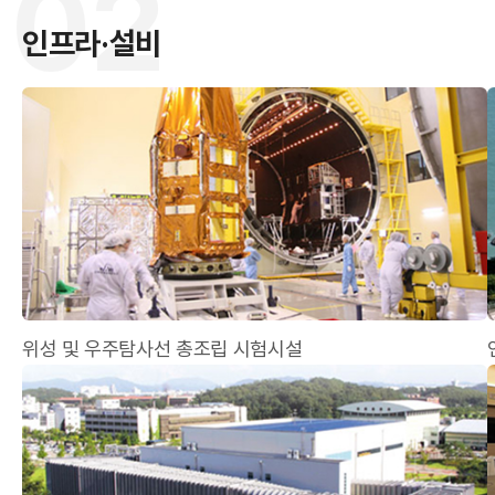
02
인프라·설비
원
위성 및 우주탐사선 총조립 시험시설