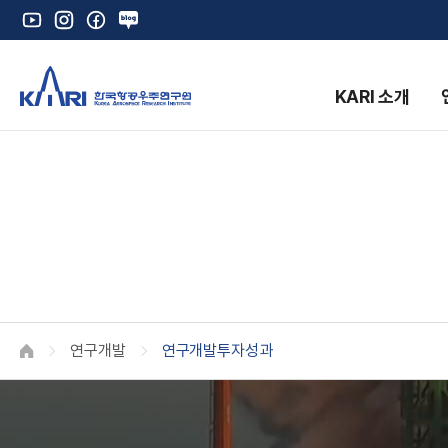
유
인
페
네
튜
스
이
이
브
타
스
버
그
북
블
KARI 소개
램
로
그
K
연구개발
연구개발투자성과
HOME