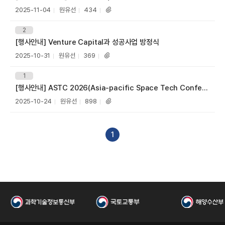
I
목
등
작
조
2025-11-04
원유선
434
첨
록
성
회
부
일
자
수
파
번
2
호
일
[행사안내] Venture Capital과 성공사업 방정식
제
목
등
작
조
2025-10-31
원유선
369
첨
록
성
회
부
일
자
수
파
번
1
호
일
[행사안내] ASTC 2026(Asia-pacific Space Tech Conference 2026)
제
목
등
작
조
2025-10-24
원유선
898
첨
록
성
회
부
일
자
수
파
한
일
1