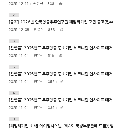
A
목
등
작
조
2025-12-19
원유선
838
첨
록
성
회
부
일
자
수
파
번
7
호
일
[공지] 2026년 한국항공우주연구원 패밀리기업 모집 공고(접수기간: 2026. 1. 2.~2026. 1. 12.)
제
목
등
작
조
2025-12-08
원유선
833
첨
록
성
회
부
일
자
수
파
번
6
호
일
[간행물] 2025년도 우주항공 중소기업 테크니컬 인사이트 매거진 (AERO Insight Vol.03)
제
R
목
등
작
조
2025-11-04
원유선
516
첨
록
성
회
부
일
자
수
파
번
5
호
일
[간행물] 2025년도 우주항공 중소기업 테크니컬 인사이트 매거진 (AERO Insight Vol.02)
제
목
등
작
조
2025-11-04
원유선
352
첨
록
성
회
부
일
자
수
파
번
4
호
일
[간행물] 2025년도 우주항공 중소기업 테크니컬 인사이트 매거진 (AERO Insight Vol.01)
제
목
등
작
조
2025-11-04
원유선
335
첨
록
성
회
부
일
자
수
파
번
3
호
일
[패밀리기업 소식] 에이엠시스템, '제4회 국방부장관배 드론봇챌린지' 원거리 자폭드론 분야 최우수상(1위) 수상
제