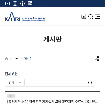
유
인
페
네
튜
스
이
이
브
타
스
버
A
검
전
그
북
블
I
색
체
램
로
창
메
K
그
뉴
열
게시판
기
게시판
HOME
S
N
S
전체
8
건
공
유
검
검
색
색
어
번
8
입
호
[유관기관 소식] 항공우주 기기설계 교육 훈련과정 수료생 채용 연계 안내(고용노동부 주관/한국우주기술진흥협회 추진)
제
력