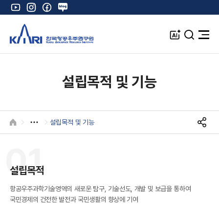
유
인
페
네
튜
스
이
이
브
타
스
버
A
검
전
그
북
블
I
색
체
램
로
창
메
K
그
뉴
열
설립목적 및 기능
기
설립목적 및 기능
HOME
S
N
01
S
공
유
설립목적
항공우주과학기술영역의 새로운 탐구, 기술선도, 개발 및 보급을 통하여
국민경제의 건전한 발전과 국민생활의 향상에 기여