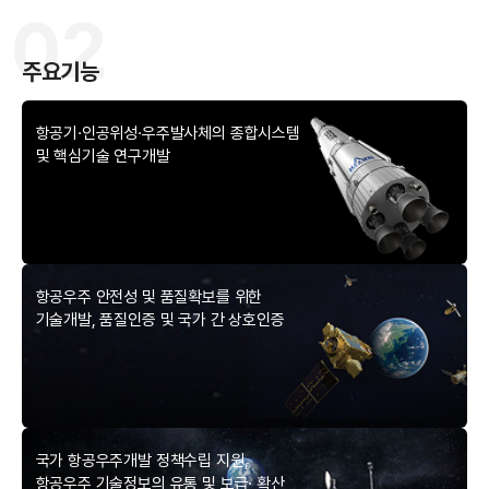
A
02
주요기능
항공기·인공위성·우주발사체의 종합시스템
및 핵심기술 연구개발
R
항공우주 안전성 및 품질확보를 위한
기술개발, 품질인증 및 국가 간 상호인증
국가 항공우주개발 정책수립 지원,
항공우주 기술정보의 유통 및 보급· 확산