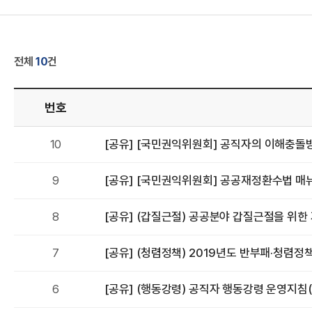
A
전체
10
건
번호
R
번
제
10
[공유] [국민권익위원회] 공직자의 이해충돌
호
목
번
제
9
[공유] [국민권익위원회] 공공재정환수법 매
호
목
번
제
8
[공유] (갑질근절) 공공분야 갑질근절을 위
호
목
번
제
7
[공유] (청렴정책) 2019년도 반부패·청렴정
호
목
번
제
6
[공유] (행동강령) 공직자 행동강령 운영지침(국
호
목