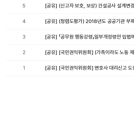
I
번
제
5
[공유] (신고자 보호, 보상) 건설공사 설계변
호
목
번
제
4
[공유] (청렴도평가) 2018년도 공공기관 
호
목
번
제
3
[공유] 「공무원 행동강령」일부개정령안 입법
호
목
번
제
2
[공유] [국민권익위원회] (가족이라도 노동 
호
목
번
제
1
[공유] [국민권익위원회] 변호사 대리신고 도
호
목
한