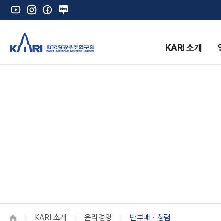
유
인
페
네
튜
스
이
이
브
타
스
버
그
북
블
KARI 소개
램
로
그
K
KARI 소개
윤리경영
반부패ㆍ청렴
HOME