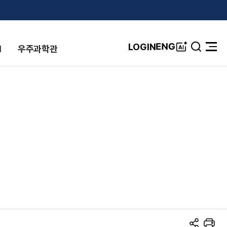
A
ENG
LOGIN
I
우주과학관
검
전
I
색
체
창
메
뉴
열
기