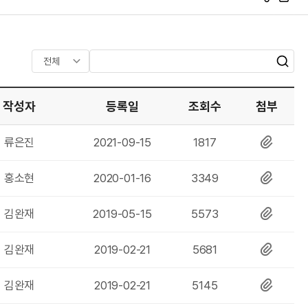
S
프
N
린
S
트
공
유
검
검
색
색
어
작성자
등록일
조회수
첨부
입
력
작
등
조
첨
류은진
2021-09-15
1817
성
록
회
부
자
일
수
파
작
등
조
첨
홍소현
2020-01-16
3349
일
성
록
회
부
자
일
수
파
작
등
조
첨
김완재
2019-05-15
5573
일
성
록
회
부
자
일
수
파
작
등
조
첨
김완재
2019-02-21
5681
일
성
록
회
부
자
일
수
파
작
등
조
첨
김완재
2019-02-21
5145
일
성
록
회
부