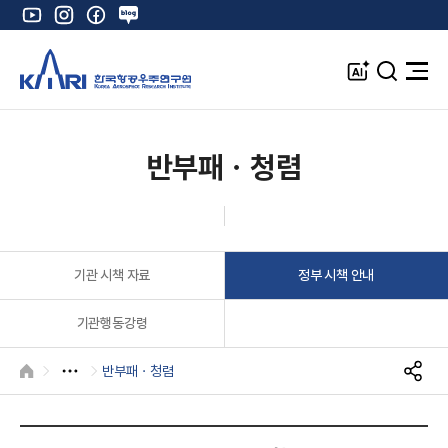
유
인
페
네
튜
스
이
이
브
타
스
버
A
검
전
그
북
블
I
색
체
램
로
창
메
K
그
뉴
열
반부패ㆍ청렴
기
기관 시책 자료
정부 시책 안내
기관행동강령
반부패ㆍ청렴
HOME
S
N
S
공