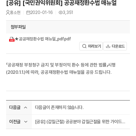
A
[공유] [국민권익위원회] 공공재정환수법 매뉴얼
유
홍소현
2020-01-16
3,351
작
등
조
성
록
회
자
일
수
첨부파일
★공공재정환수법 매뉴얼_pdf.pdf
미리보기
다운로드
R
「공공재정 부정청구 금지 및 부정이익 환수 등에 관한 법률」시행
(2020.1.1.)에 따라, 공공재정환수법 매뉴얼을 공유 드립니다.
다음글이 존재하지 않습니다.
다음글
[공유] (갑질근절) 공공분야 갑질근절을 위한 가이드라인
이전글