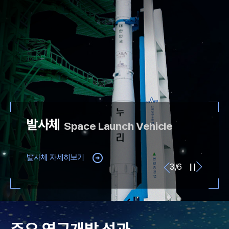
공
발사체
Space Launch Vehicle
발사체 자세히보기
전
이
현
3
/
6
자
다
재
동
음
넘
활
김
성
정
지
된
콘