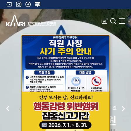
유
인
페
네
튜
스
이
이
브
타
스
버
A
검
전
그
북
블
I
색
체
램
로
창
메
K
그
뉴
열
기
전
국가대표 항공우주 전문 연구기관
이
다
음
한국항공우주연구원