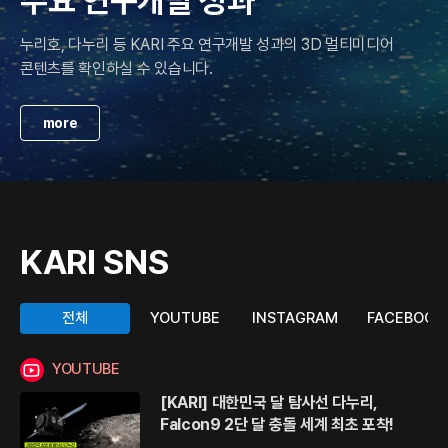
우
주요 연구개발 성과
텐
누리호, 다누리 등 KARI 주요 연구개발 성과의 3D 멀티미디어
츠
콘텐츠를 확인하실 수 있습니다.
번
호
(
more
왼
쪽
)
주
및
전
KARI SNS
체
콘
텐
전체
YOUTUBE
INSTAGRAM
FACEBOOK
츠
갯
YOUTUBE
수
[KARI] 대한민국 달 탐사선 다누리,
(
Falcon9 2단 달 충돌 세계 최초 포착!
오