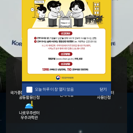
A
OREA AEROSPACE RESEARCH
INSTITUTE
오늘 하루 이 창 열지 않음
닫기
R
연구개발
뉴스룸
견학신청
오늘 하루 이 창 열지 않음
닫기
국가종합비행성능시험장
나로우주센터
인재채용
공동활용신청
사용신청
나로우주센터
우주과학관