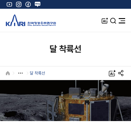
유
인
페
네
튜
스
이
이
브
타
스
버
A
검
전
그
북
블
I
색
체
램
로
창
메
K
그
뉴
열
달 착륙선
기
달 착륙선
HOME
A
S
I
N
S
공
유