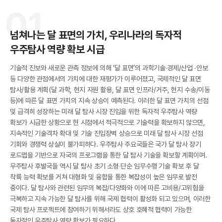
A
01
넘쳐나는 달 표면의 가치, 우리나라의 독자적
우주탐사 역량 확보 시급
기술적 진보와 새로운 관측 정보에 의해 ‘달 표면’의 과학기술∙경제/산업 ∙안보
등 다양한 관점에서의 가치에 대한 재평가가 이루어졌고, 국제적인 달 표면
탐사/활용 계획(달 과학, 현지 자원 활용, 달 표면 인프라/거주, 현지 수송/이동
R
등)에 따른 달 표면 가치의 지속 상승이 예측된다. 이러한 달 표면 가치의 선점
및 급격히 성장하는 미래 달 탐사 시장 진입을 위한 독자적 우주탐사 역량
확보가 시급한 상황으로 현 시점에서 적극적으로 기술력을 확보하지 않으면,
지속적인 기술격차 확대 및 기술 진입장벽 상승으로 미래 달 탐사 시장 선점
기회와 경쟁력 상실이 불가피하다. 우주탐사 주요국들은 국가 달 탐사 장기
로드맵을 기반으로 자국의 프로그램을 통한 달 탐사 기술을 확보할 계획이며.
우주탐사 후발국들 역시 달 탐사 초기 소형∙단순 임무수행 기술 확보 후 달
착륙 능력 확보를 거쳐 대형화 및 융합을 통한 복잡성이 높은 임무로 발전
중이다. 달 탐사와 관련된 임무의 복잡/다양화와 이에 따른 고비용/고위험을
극복하고 지속 가능한 달 탐사를 위해 국제 협력이 활성화 되고 있으며, 이러한
국제 탐사 프로젝트에 참여하기 위해서라도 상호 호혜적 협력이 가능한
독자적인 우주탐사 역량 확보가 필요하다.