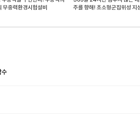
쇠 무중력환경시험설비
주를 향해! 초소형군집위성 지
착수