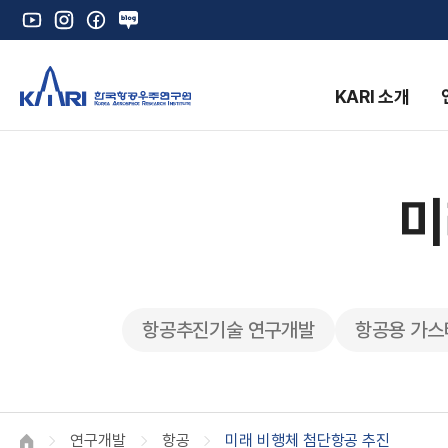
유
인
페
네
튜
스
이
이
브
타
스
버
그
북
블
KARI 소개
램
로
그
K
미
항공추진기술 연구개발
항공용 가스
연구개발
항공
미래 비행체 첨단항공 추진
HOME