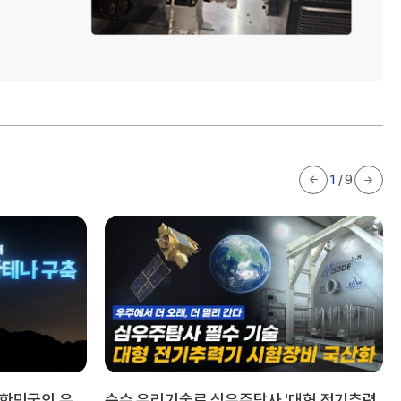
1
/
9
대한민국의 우
순수 우리기술로 심우주탐사 '대형 전기추력