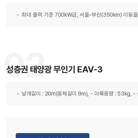
최대 출력 기준 700kW급, 서울-부산(350km) 이
국
02
성층권 태양광 무인기 EAV-3
날개길이 : 20m(동체길이 9m), - 이륙중량 : 53kg, - 
항