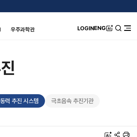
A
ENG
LOGIN
I
우주과학관
검
전
I
색
체
창
메
뉴
열
기
추진
동력 추진 시스템
극초음속 추진기관