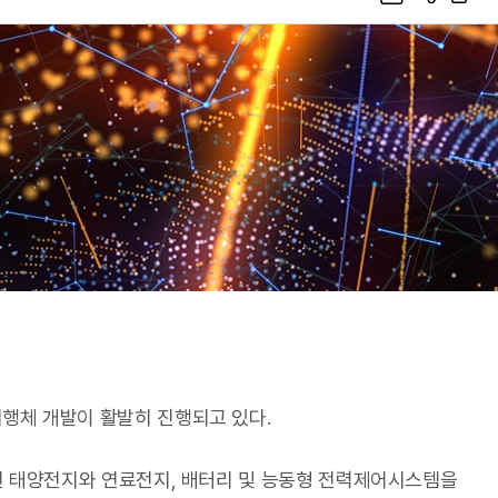
A
S
프
I
N
린
S
트
공
유
행체 개발이 활발히 진행되고 있다.
년 태양전지와 연료전지, 배터리 및 능동형 전력제어시스템을