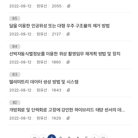
I
목
등
작
조
2022-08-12
원유선
2055
첨
록
성
회
부
일
자
수
파
번
85
호
일
달을 이용한 인공위성 또는 대형 우주 구조물의 제거 방법
제
목
등
작
조
2022-08-12
원유선
2137
첨
록
성
회
부
일
자
수
파
번
84
호
일
선박자동식별정보를 이용한 위성 촬영임무 재계획 방법 및 장치
제
목
등
작
조
2022-08-12
원유선
1860
첨
록
성
회
부
일
자
수
파
번
83
한
호
일
텔레미트리 데이터 생성 방법 및 시스템
제
목
등
작
조
2022-08-12
원유선
1843
첨
록
성
회
부
일
자
수
파
번
82
호
일
개방회로 및 단락회로 고장에 강인한 하이브리드 태양 센서의 데이터 처리 방법 및 시스템
제
목
등
작
조
2022-08-12
원유선
1929
첨
록
성
회
부
일
자
수
파
일