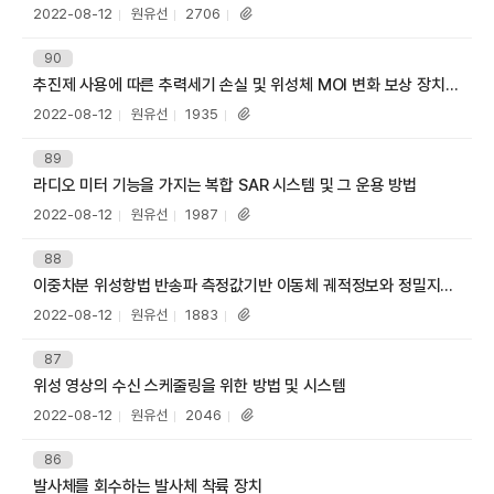
A
목
등
작
조
2022-08-12
원유선
2706
첨
록
성
회
부
일
자
수
파
번
90
호
일
추진제 사용에 따른 추력세기 손실 및 위성체 MOI 변화 보상 장치 및 방법
제
목
등
작
조
2022-08-12
원유선
1935
첨
록
성
회
부
일
자
수
파
번
89
호
일
라디오 미터 기능을 가지는 복합 SAR 시스템 및 그 운용 방법
제
R
목
등
작
조
2022-08-12
원유선
1987
첨
록
성
회
부
일
자
수
파
번
88
호
일
이중차분 위성항법 반송파 측정값기반 이동체 궤적정보와 정밀지도 결합 차로식별 방법
제
목
등
작
조
2022-08-12
원유선
1883
첨
록
성
회
부
일
자
수
파
번
87
호
일
위성 영상의 수신 스케줄링을 위한 방법 및 시스템
제
목
등
작
조
2022-08-12
원유선
2046
첨
록
성
회
부
일
자
수
파
번
86
호
일
발사체를 회수하는 발사체 착륙 장치
제