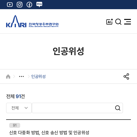
유
인
페
네
튜
스
이
이
브
타
스
버
A
검
전
그
북
블
I
색
체
램
로
창
메
K
그
뉴
열
인공위성
기
인공위성
HOME
S
N
S
전체
91
건
공
유
검
검
색
색
어
번
91
입
호
신호 다중화 방법, 신호 송신 방법 및 인공위성
제
력