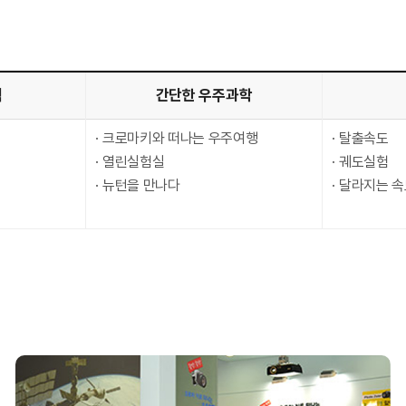
력
간단한 우주과학
크로마키와 떠나는 우주여행
탈출속도
열린실험실
궤도실험
뉴턴을 만나다
달라지는 속