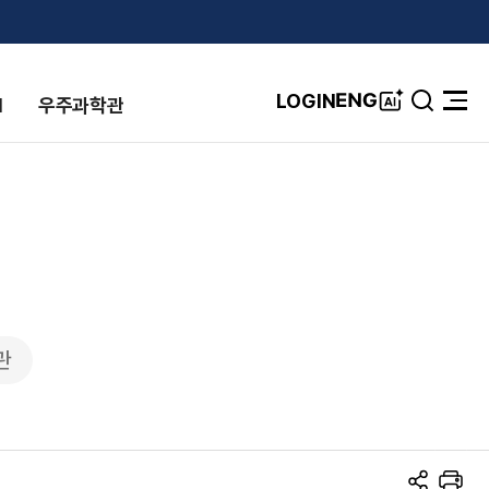
A
ENG
LOGIN
I
우주과학관
검
전
I
색
체
창
메
뉴
열
기
관