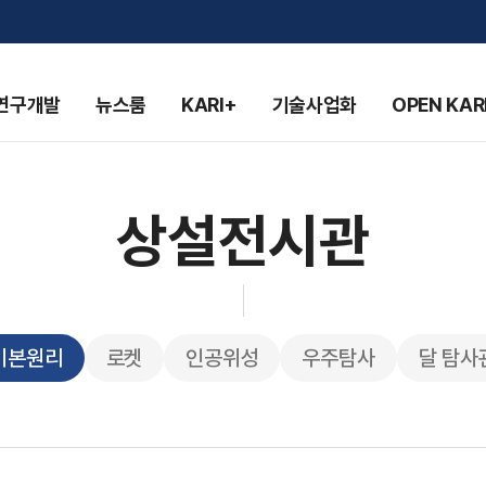
연구개발
뉴스룸
KARI+
기술사업화
OPEN KAR
상설전시관
기본원리
로켓
인공위성
우주탐사
달 탐사