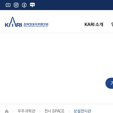
유
인
페
네
튜
스
이
이
브
타
스
버
그
북
블
KARI 소개
램
로
그
K
우주과학관
전시 SPACE
상설전시관
HOME