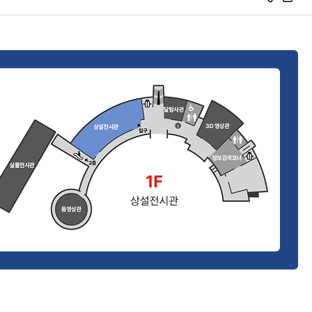
S
프
N
린
S
트
공
유