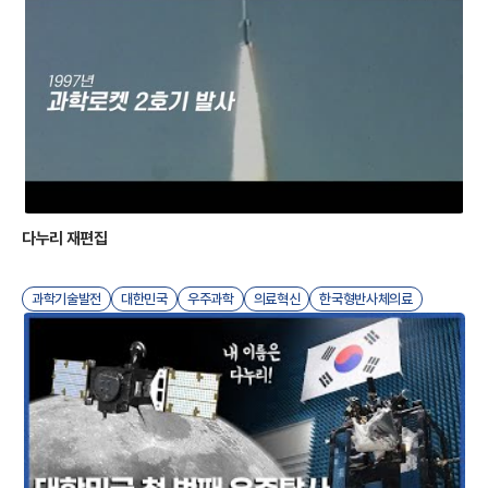
공
다누리 재편집
과학기술발전
대한민국
우주과학
의료혁신
한국형반사체의료