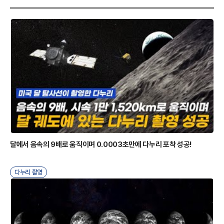
A
검
합
록
색
어
형
형
색
입
항
력
목
R
달에서 음속의 9배로 움직이며 0.0003초만에 다누리 포착 성공!
다누리 촬영