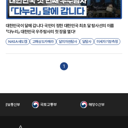
우
대한민국이 달에 갑니다 국민이 정한 대한민국 최초 달 탐사선의 이름
「다누리」 대한민국 우주탐사의 첫 장을 열다!
NASA섀도캠
고해상도카메라
달의자원탐사
달탐사
미세자기장측정
우주기술
우주인터넷
한국형달탐사선
주
1