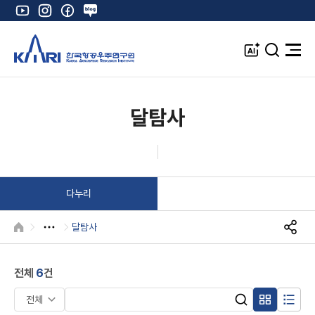
유
인
페
네
튜
스
이
이
브
타
스
버
A
검
전
그
북
블
I
색
체
램
로
창
메
K
그
뉴
열
달탐사
기
다누리
달탐사
HOME
S
N
S
전체
6
건
공
유
검
복
목
검
색