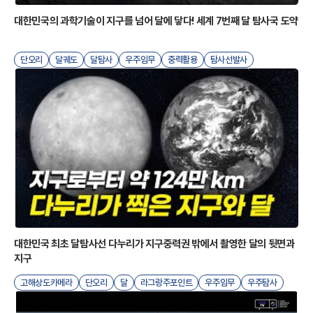
대한민국의 과학기술이 지구를 넘어 달에 닿다! 세계 7번째 달 탐사국 도약
국
단오리
달궤도
달탐사
우주임무
중력활용
탐사선발사
한국우주개발
항행기술
항
대한민국 최초 달탐사선 다누리가 지구중력권 밖에서 촬영한 달의 뒷면과
지구
고해상도카메라
단오리
달
라그랑주포인트
우주임무
우주탐사
지구
태양풍