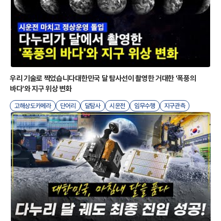
I
우리 기술로 찍었습니다대한민국 달 탐사선이 촬영한 거대한 '폭풍의
바다'와 지구 위상 변화
고해상도카메라
단어리
달탐사
시운전
임무수행
지구관측
탑재체성능
한