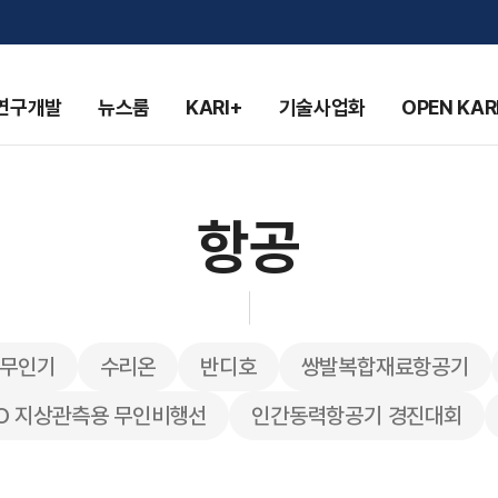
연구개발
뉴스룸
KARI+
기술사업화
OPEN KAR
항공
무인기
수리온
반디호
쌍발복합재료항공기
PO 지상관측용 무인비행선
인간동력항공기 경진대회