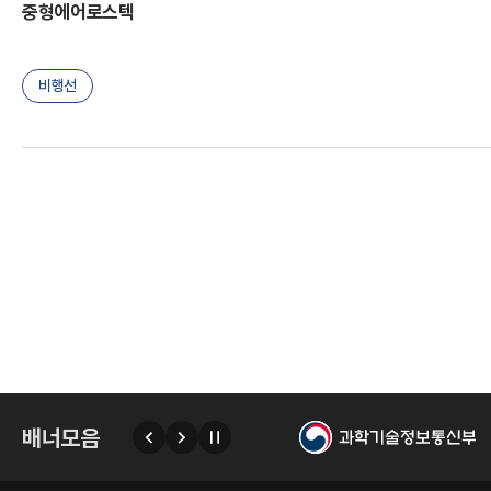
중형에어로스텍
I
비행선
한
배너모음
이
다
자
전
음
동
넘