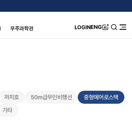
A
ENG
LOGIN
I
우주과학관
검
전
I
색
체
창
메
뉴
열
기
까치호
50m급무인비행선
중형에어로스텍
기타