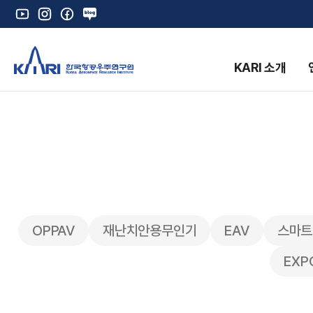
유
인
페
네
튜
스
이
이
브
타
스
버
그
북
블
KARI 소개
램
로
그
K
OPPAV
재난치안용무인기
EAV
스마트
EX