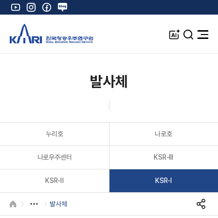
유
인
페
네
튜
스
이
이
브
타
스
버
A
검
전
그
북
블
I
색
체
램
로
창
메
K
그
뉴
열
발사체
기
누리호
나로호
나로우주센터
KSR-III
KSR-Ⅱ
KSR-Ⅰ
발사체
HOME
S
N