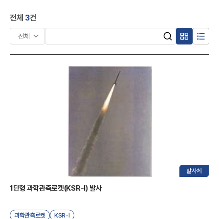
A
S
전체
3
건
공
유
검
복
목
검
색
검
합
록
색
어
형
형
색
입
항
력
목
R
발사체
1단형 과학관측로켓(KSR-I) 발사
과학관측로켓
KSR-I