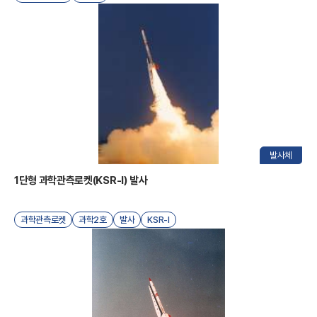
I
발사체
한
1단형 과학관측로켓(KSR-I) 발사
과학관측로켓
과학2호
발사
KSR-I