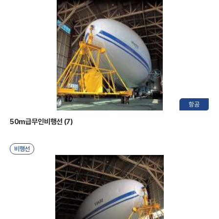
연
항공
50m급무인비행선 (7)
구
비행선