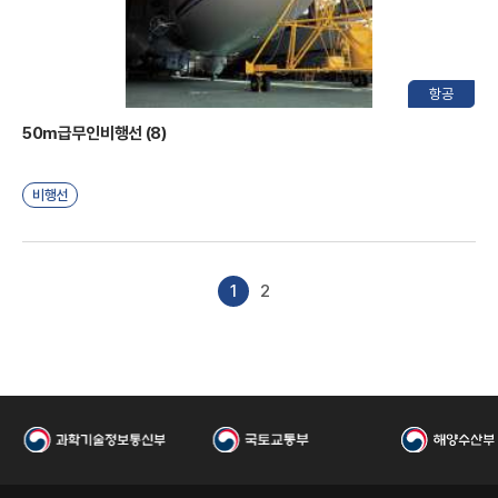
원
항공
50m급무인비행선 (8)
비행선
1
2