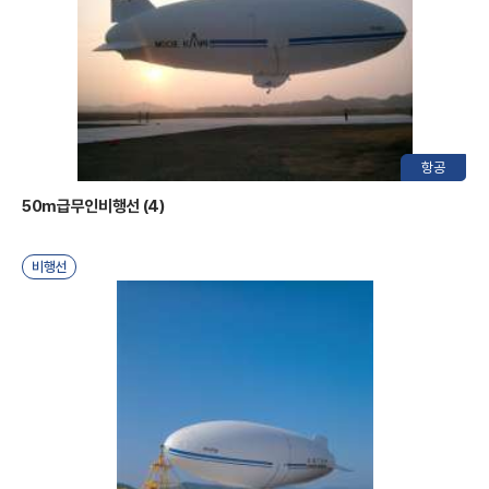
공
항공
50m급무인비행선 (4)
비행선