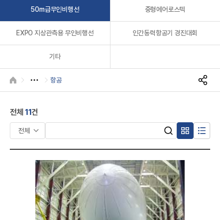
A
50m급무인비행선
중형에어로스텍
EXPO 지상관측용 무인비행선
인간동력항공기 경진대회
기타
항공
HOME
S
R
N
S
전체
11
건
공
유
검
복
목
검
색
검
합
록
색
어
형
형
색
입
항
력
목