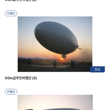
비행선
국
항공
항
50m급무인비행선 (3)
비행선