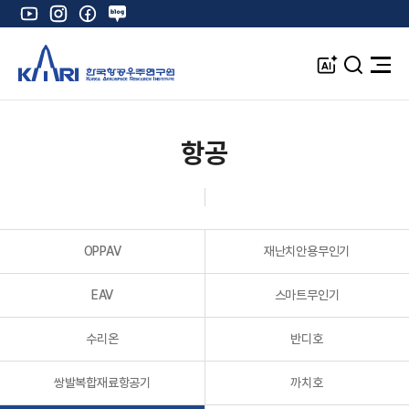
유
인
페
네
튜
스
이
이
브
타
스
버
A
검
전
그
북
블
I
색
체
램
로
창
메
K
그
뉴
열
항공
기
OPPAV
재난치안용무인기
EAV
스마트무인기
수리온
반디호
쌍발복합재료항공기
까치호