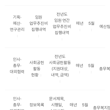
연
공
전년도
카
공
기획·
임원
표
임원 연간
테
표
공
공
예산·
업무추진비
매년
5월
항
부
업무추진비
예산
고
목
표
표
연구관리
집행내역
목
서
집행내역
리
록
주
시
기
기
공
전년도
카
인사·
구
공
표
사회공헌
사회공헌활동
테
공
공
총무·
매년
5월
표
항
부
활동
(지원대상,
총무
고
표
표
대외협력
목
목
서
현황
내역, 금액)
리
주
시
록
기
기
카
공
인사·
문서제목,
테
공
표
공
공
총무·
정보목록
시행일,
매년
5월
부
총무복지