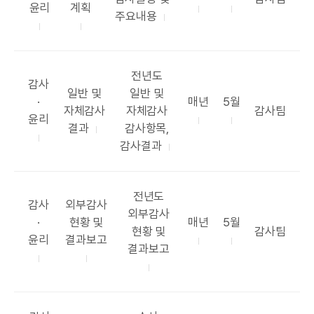
I
고
목
표
표
윤리
계획
항
서
주요내용
리
록
주
시
목
기
기
공
전년도
카
감사
공
표
일반 및
일반 및
테
공
공
·
매년
5월
표
항
부
자체감사
자체감사
감사팀
고
표
표
윤리
목
목
서
결과
감사항목,
리
주
시
록
감사결과
기
기
한
공
전년도
카
공
감사
외부감사
표
외부감사
테
표
공
공
·
현황 및
매년
5월
항
부
현황 및
감사팀
고
목
표
표
윤리
결과보고
목
서
결과보고
리
록
주
시
기
기