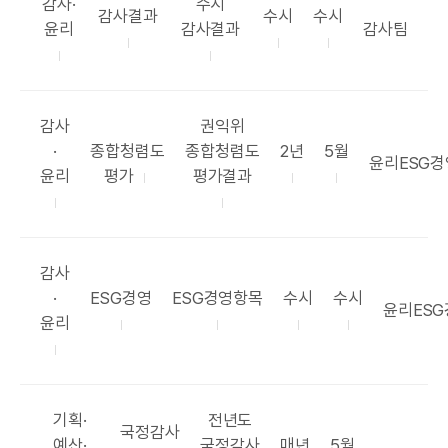
카
공
감사·
수시
공
공
공
감사결과
수시
수시
테
표
부
윤리
감사결과
감사팀
표
표
표
고
항
서
국
목
주
시
리
목
록
기
기
카
공
감사
권익위
테
공
표
공
공
·
종합청렴도
종합청렴도
2년
5월
부
윤리ESG
고
표
항
표
표
윤리
평가
평가결과
서
리
목
목
주
시
록
기
기
카
감사
테
공
공
공
공
·
ESG경영
ESG경영항목
수시
수시
부
윤리ES
항
고
표
표
표
표
윤리
서
리
목
항
주
시
록
목
기
기
카
공
기획·
전년도
공
국정감사
테
표
공
공
예산·
국정감사
매년
5월