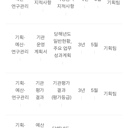
표
부
지적사항
기획팀
고
항
표
표
연구관리
지적사항
목
서
리
목
주
시
록
기
기
공
당해년도
공
카
공
기획·
기관
표
일반현황,
테
표
공
공
예산·
운영
3년
5월
항
부
주요 업무
기획팀
고
목
표
표
연구관리
계획서
목
서
성과계획
리
록
주
시
기
기
카
공
공
기획·
기관
기관평가
테
표
표
공
공
예산·
평가
결과
3년
5월
부
기획팀
고
목
항
표
표
연구관리
결과
(평가등급)
서
리
록
목
주
시
기
기
카
공
기획·
예산