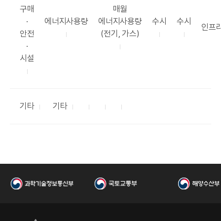
고
공
구매
매월
리
공
표
공
공
·
에너지사용량
에너지사용량
수시
수시
부
인프
표
항
표
표
안전
(전기, 가스)
서
목
목
주
시
·
록
기
기
시설
카
공
공
공
공
기타
기타
부
테
표
표
표
표
서
고
목
항
주
시
리
록
목
기
기