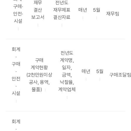
공
공
재무
전년도
테
구매·
표
표
공
공
결산
재무제표
매년
5월
고
부
안전·
재무팀
목
항
표
표
보고서
결산자료
리
서
시설
록
목
주
시
기
기
카
회계
공
전년도
테
·
공
표
구매
계약명,
고
구매
표
항
계약현황
일자,
리
공
공
·
매년
5월
목
목
부
(2천만원이상
금액,
구매조달
표
표
안전
록
서
공사, 용역,
낙찰율,
주
시
·
물품)
계약업체
기
기
시설
카
회계
테
·