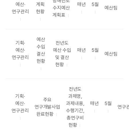
우
공
당해년도
테
표
공
공
예산·
계획
매년
5월
표
부
수지예산
예산팀
고
목
표
표
연구관리
현황
항
서
계획표
리
록
주
시
목
기
기
공
예산
카
공
기획·
전년도
표
수입
테
표
공
공
예산·
예산 수입
매년
5월
목
부
결산
예산팀
주
고
항
표
표
연구관리
및 결산
록
서
현황
리
목
주
시
현황
기
기
공
전년도
카
표
기획·
과제명,
공
주요
테
항
공
공
예산·
과제내용,
매년
5월
표
부
연구개발사업
연구
고
목
표
표
연구관리
수행기간,
목
서
완료현황
리
주
시
총연구비
록
기
기
현황