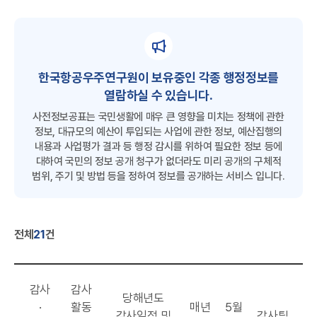
A
S
공
유
한국항공우주연구원이 보유중인 각종 행정정보를
열람하실 수 있습니다.
사전정보공표는 국민생활에 매우 큰 영향을 미치는 정책에 관한
정보, 대규모의 예산이 투입되는 사업에 관한 정보, 예산집행의
R
내용과 사업평가 결과 등 행정 감시를 위하여 필요한 정보 등에
대하여 국민의 정보 공개 청구가 없더라도 미리 공개의 구체적
범위, 주기 및 방법 등을 정하여 정보를 공개하는 서비스 입니다.
전체
21
건
카
공
감사
감사
공
당해년도
테
표
공
공
·
활동
매년
5월
표
부
감사일정 및
감사팀