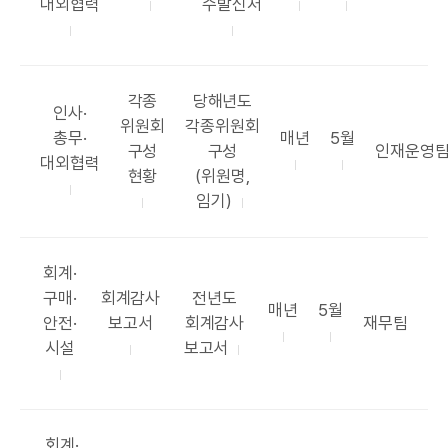
고
표
항
표
표
대외협력
수발신처
서
리
목
목
주
시
록
기
기
원
공
공
각종
당해년도
카
인사·
표
표
위원회
각종위원회
테
공
공
총무·
매년
5월
목
항
부
구성
구성
인재운영
고
표
표
대외협력
록
목
서
현황
(위원명,
리
주
시
임기)
기
기
카
회계·
테
공
공
구매·
회계감사
전년도
공
공
매년
5월
고
표
표
부
안전·
보고서
회계감사
재무팀
표
표
리
목
항
서
시설
보고서
주
시
록
목
기
기
카
회계·