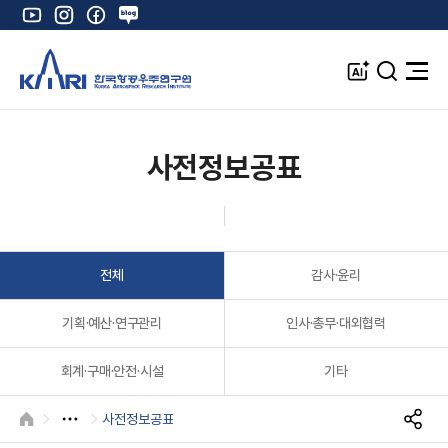
유
인
페
네
튜
스
이
이
브
타
스
버
A
검
전
그
북
블
I
색
체
램
로
창
메
K
그
뉴
열
사전정보공표
기
전체
감사·윤리
기획·예산·연구관리
인사·총무·대외협력
회계·구매·안전·시설
기타
사전정보공표
HOME
S
N