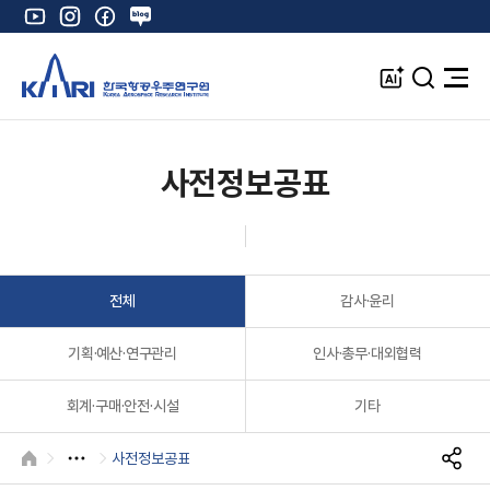
유
인
페
네
튜
스
이
이
브
타
스
버
A
검
전
그
북
블
I
색
체
램
로
창
메
K
그
뉴
열
사전정보공표
기
전체
감사·윤리
기획·예산·연구관리
인사·총무·대외협력
회계·구매·안전·시설
기타
사전정보공표
HOME
S
N