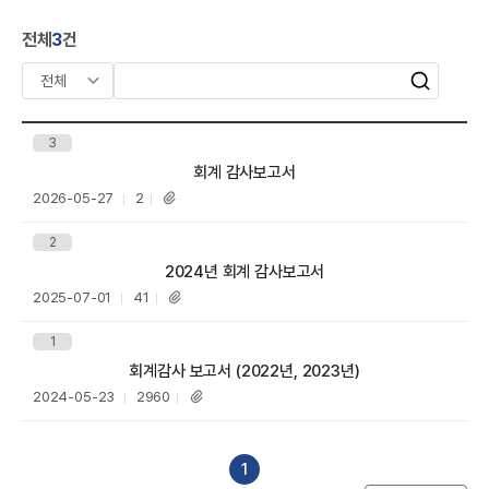
A
S
전체
3
건
공
유
검
검
색
색
어
3
입
제목
회계 감사보고서
력
등
조
2026-05-27
2
첨
R
록
회
부
일
수
파
2
일
제목
2024년 회계 감사보고서
등
조
2025-07-01
41
첨
록
회
부
일
수
파
1
일
제목
회계감사 보고서 (2022년, 2023년)
등
조
2024-05-23
2960
첨
록
회
부
일
수
파
일
1