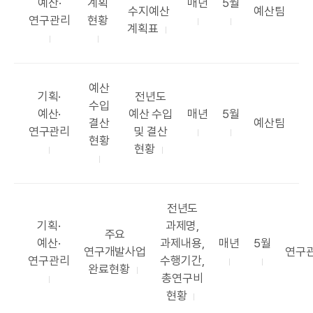
테
표
공
공
예산·
계획
매년
5월
표
부
수지예산
예산팀
고
목
표
표
연구관리
현황
항
서
계획표
리
록
주
시
국
목
기
기
공
예산
카
공
기획·
전년도
표
수입
테
표
공
공
예산·
예산 수입
매년
5월
목
부
결산
예산팀
고
항
표
표
연구관리
및 결산
록
서
현황
리
목
주
시
현황
기
기
공
전년도
항
카
표
기획·
과제명,
공
주요
테
항
공
공
예산·
과제내용,
매년
5월
표
부
연구개발사업
연구
고
목
표
표
연구관리
수행기간,
목
서
완료현황
리
주
시
총연구비
록
기
기
현황