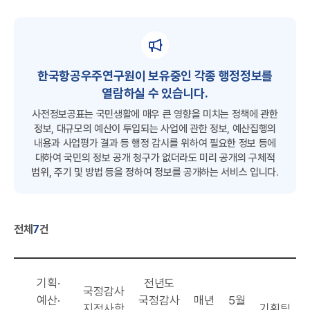
A
S
공
유
한국항공우주연구원이 보유중인 각종 행정정보를
열람하실 수 있습니다.
사전정보공표는 국민생활에 매우 큰 영향을 미치는 정책에 관한
정보, 대규모의 예산이 투입되는 사업에 관한 정보, 예산집행의
R
내용과 사업평가 결과 등 행정 감시를 위하여 필요한 정보 등에
대하여 국민의 정보 공개 청구가 없더라도 미리 공개의 구체적
범위, 주기 및 방법 등을 정하여 정보를 공개하는 서비스 입니다.
전체
7
건
카
공
기획·
전년도
공
국정감사
테
표
공
공
예산·
국정감사
매년
5월
표
부
지적사항
기획팀