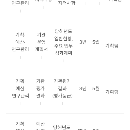
I
고
항
표
표
연구관리
지적사항
목
서
리
목
주
시
록
기
기
공
당해년도
카
공
기획·
기관
표
일반현황,
테
표
공
공
예산·
운영
3년
5월
항
부
주요 업무
기획팀
고
목
표
표
연구관리
계획서
목
서
성과계획
리
록
주
시
기
기
한
카
공
공
기획·
기관
기관평가
테
표
표
공
공
예산·
평가
결과
3년
5월
부
기획팀
고
목
항
표
표
연구관리
결과
(평가등급)
서
리
록
목
주
시
기
기
카
공
기획·
예산
공
당해년도