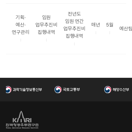
공
전년도
카
공
기획·
임원
표
임원 연간
테
표
공
공
예산·
업무추진비
매년
5월
항
부
업무추진비
예산
고
목
표
표
연구관리
집행내역
목
서
집행내역
공
리
록
주
시
기
기