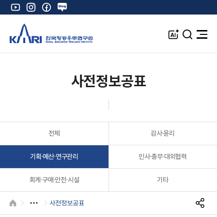
유
인
페
네
튜
스
이
이
브
타
스
버
A
검
전
그
북
블
I
색
체
램
로
창
메
K
그
뉴
열
사전정보공표
기
전체
감사·윤리
기획·예산·연구관리
인사·총무·대외협력
회계·구매·안전·시설
기타
사전정보공표
HOME
S
N