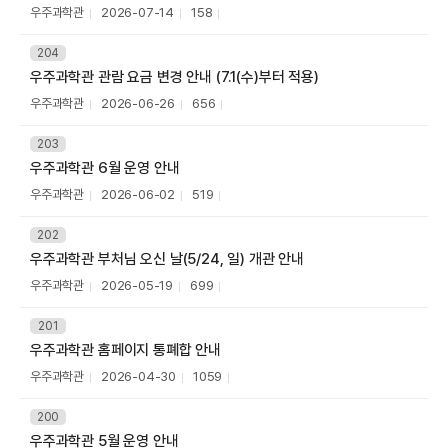
A
목
작
등
조
우주과학관
2026-07-14
158
첨
성
록
회
부
자
일
수
번
204
파
호
우주과학관 관람 요금 변경 안내 (7.1(수)부터 적용)
제
일
목
작
등
조
우주과학관
2026-06-26
656
첨
성
록
회
부
자
일
수
번
203
파
호
우주과학관 6월 운영 안내
제
일
R
목
작
등
조
우주과학관
2026-06-02
519
첨
성
록
회
부
자
일
수
번
202
파
호
우주과학관 부처님 오신 날(5/24, 일) 개관 안내
제
일
목
작
등
조
우주과학관
2026-05-19
699
첨
성
록
회
부
자
일
수
번
201
파
호
우주과학관 홈페이지 통폐합 안내
제
일
목
작
등
조
우주과학관
2026-04-30
1059
첨
성
록
회
부
자
일
수
번
200
파
호
우주과학관 5월 운영 안내
제
일