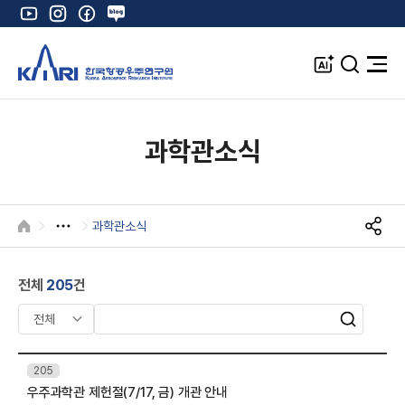
유
인
페
네
튜
스
이
이
브
타
스
버
A
검
전
그
북
블
I
색
체
램
로
창
메
K
그
뉴
열
과학관소식
기
과학관소식
HOME
S
N
S
전체
205
건
공
유
검
검
색
색
어
번
205
입
호
우주과학관 제헌절(7/17, 금) 개관 안내
제
력