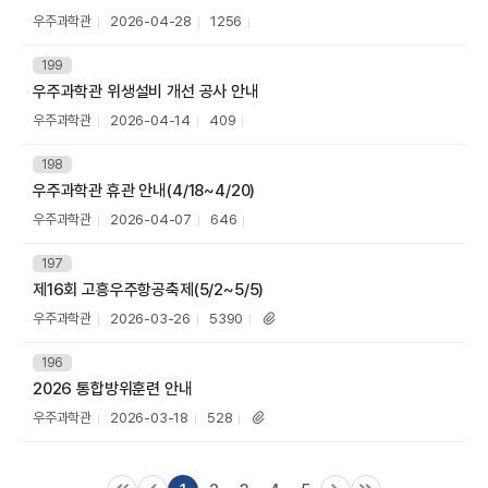
I
목
작
등
조
우주과학관
2026-04-28
1256
첨
성
록
회
부
자
일
수
번
199
파
호
우주과학관 위생설비 개선 공사 안내
제
일
목
작
등
조
우주과학관
2026-04-14
409
첨
성
록
회
부
자
일
수
번
198
파
호
우주과학관 휴관 안내(4/18~4/20)
제
일
목
작
등
조
우주과학관
2026-04-07
646
첨
성
록
회
부
자
일
수
번
197
파
한
호
제16회 고흥우주항공축제(5/2~5/5)
제
일
목
작
등
조
우주과학관
2026-03-26
5390
첨
성
록
회
부
자
일
수
파
번
196
호
일
2026 통합방위훈련 안내
제
목
작
등
조
우주과학관
2026-03-18
528
첨
성
록
회
부
자
일
수
파
일