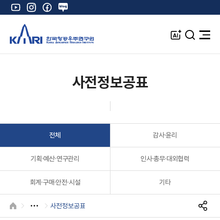
유
인
페
네
튜
스
이
이
브
타
스
버
A
검
전
그
북
블
I
색
체
램
로
창
메
K
그
뉴
열
사전정보공표
기
전체
감사·윤리
기획·예산·연구관리
인사·총무·대외협력
회계·구매·안전·시설
기타
사전정보공표
HOME
S
N