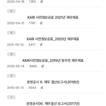
I
등
조
2023-04-18
1350
첨
록
회
부
일
수
파
5
일
제목
KARI 사전정보공표 2021년 재무제표
등
조
2022-04-21
1781
첨
록
회
부
일
수
파
4
일
제목
KARI 사전정보공표_2020년 재무재표
등
조
2021-05-12
2471
첨
록
회
부
일
수
파
3
일
한
제목
KARI사전정보공표_2019년 항우연 재무제표
등
조
2020-05-14
4845
첨
록
회
부
일
수
파
2
일
제목
경영공시 6. 재무 결산보고서(2018년)
등
조
2019-06-13
5544
첨
록
회
부
일
수
파
1
일
제목
경영공시06. 재무결산 보고서(2017년)