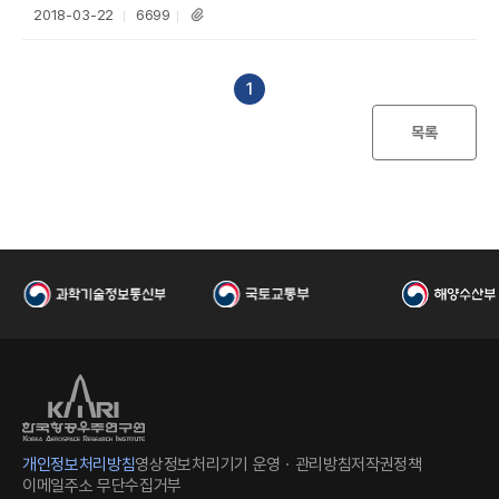
등
조
2018-03-22
6699
첨
록
회
부
일
수
파
국
일
1
목록
항
개인정보처리방침
영상정보처리기기 운영ㆍ관리방침
저작권정책
이메일주소 무단수집거부