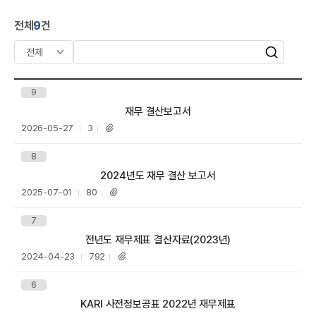
A
S
전체
9
건
공
유
검
검
색
색
어
9
입
제목
재무 결산보고서
력
등
조
2026-05-27
3
첨
R
록
회
부
일
수
파
8
일
제목
2024년도 재무 결산 보고서
등
조
2025-07-01
80
첨
록
회
부
일
수
파
7
일
제목
전년도 재무제표 결산자료(2023년)
등
조
2024-04-23
792
첨
록
회
부
일
수
파
6
일
제목
KARI 사전정보공표 2022년 재무제표