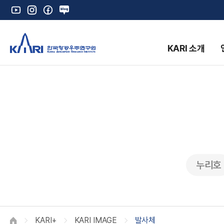
유
인
페
네
튜
스
이
이
브
타
스
버
그
북
블
KARI 소개
램
로
그
K
누리호
KARI+
KARI IMAGE
발사체
HOME