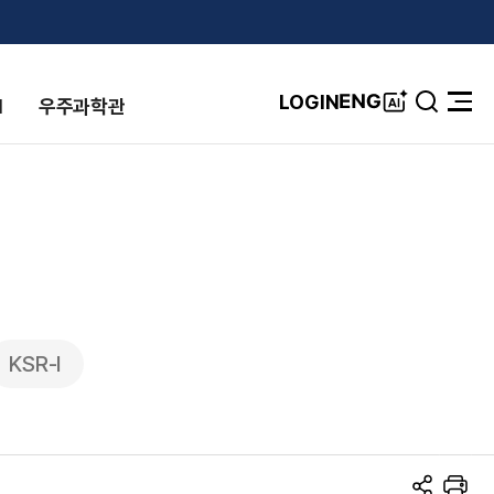
A
ENG
LOGIN
I
우주과학관
검
전
I
색
체
창
메
뉴
열
기
KSR-Ⅰ