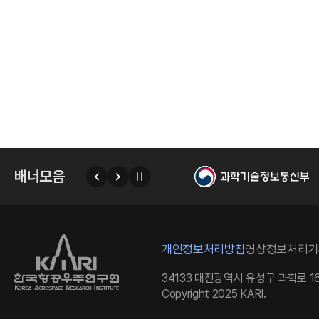
국
배너모음
이
다
자
전
음
동
넘
김
정
항
개인정보처리방침
영상정보처리기
지
34133 대전광역시 유성구 과학로 16
Copyright 2025 KARI.