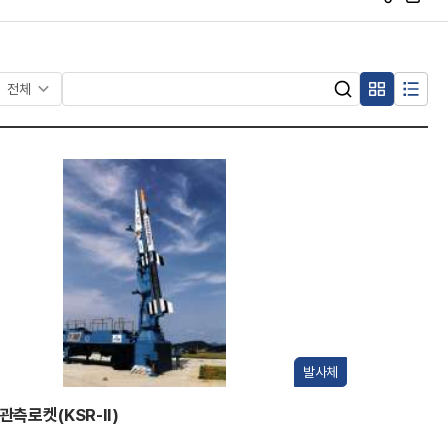
S
프
N
린
S
트
공
유
검
복
목
검
색
검
합
록
색
어
형
형
색
입
항
력
목
발사체
측로켓(KSR-II)