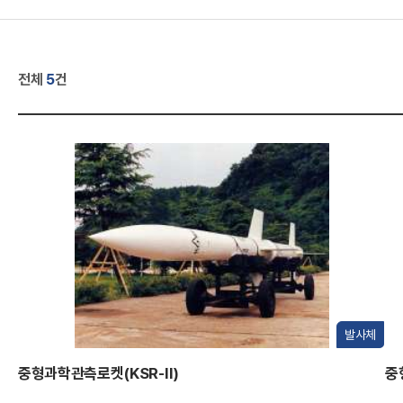
A
전체
5
건
R
발사체
중형과학관측로켓(KSR-II)
중