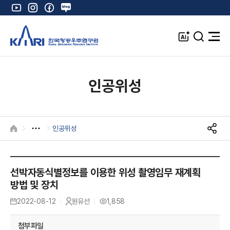
유
인
페
네
튜
스
이
이
브
타
스
버
A
검
전
그
북
블
I
색
체
램
로
창
메
K
그
뉴
열
인공위성
기
인공위성
HOME
S
N
S
공
선박자동식별정보를 이용한 위성 촬영임무 재계획
유
방법 및 장치
2022-08-12
원유선
1,858
등
작
조
록
성
회
일
자
수
첨부파일