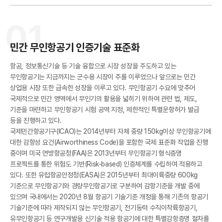
I
01
민간 무인항공기 인증기술 표준화
항공, 정보통신기술 등 기술 융합으로 시장 성장을 주도하고 있는
무인항공기는 지금까지는 군수용 시장이 주를 이루었으나 앞으로는 민간
상업용 시장 또한 급속한 성장을 이루고 있다. 무인항공기 수요에 맞추어
국제적으로 민간 영역에서 무인기의 활용을 넓히기 위하여 관련 법, 제도,
기준을 마련하고 무인항공기 시험 공역 지정, 제한적인 특별운항허가 발급
등을 진행하고 있다.
한
국제민간항공기구(ICAO)는 2014년부터 자체 중량 150kg이상 무인항공기에
대한 감항성 요건(Airworthiness Code)을 포함한 국제 표준화 작업을 진행
중이며 미국 연방항공청(FAA)은 2013년부터 무인항공기 형식증명
프로젝트를 통한 위험도 기반(Risk-based) 인증체계를 수립하여 적용하고
있다. 또한 유럽항공안정청(EASA)은 2015년부터 최대이륙중량 600kg
기준으로 무인항공기와 경량무인항공기로 구분하여 감항기준을 개발 중에
있으며 국내에서는 2020년 8월 항공기 기술기준 개정을 통해 기존의 항공기
기술기준에 따라 제작되지 않는 무인항공기, 전기동력 수직이착륙항공기,
유무인항공기 등 연구개발용 신기술 적용 항공기에 대한 특별감항증명 절차를