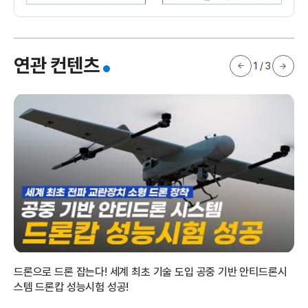
우
연관 컨텐츠
1
/
3
주
드론으로 드론 잡는다! 세계 최초 기술 도입 공중 기반 안티드론시
재
스템 드론캅 성능시험 성공!