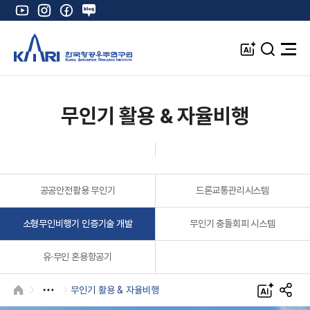
유
인
페
네
튜
스
이
이
브
타
스
버
A
검
전
그
북
블
I
색
체
램
로
창
메
K
그
뉴
열
무인기 활용 & 자율비행
기
공공안전활용 무인기
드론교통관리시스템
소형무인비행기 인증기술 개발
무인기 충돌회피 시스템
유·무인 혼용항공기
무인기 활용 & 자율비행
HOME
A
S
I
N