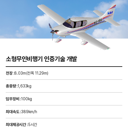
A
S
공
유
R
소형무인비행기 인증기술 개발
전장 :
8.03m(전폭 11.29m)
총중량 :
1,633kg
임무장비 :
100kg
최대속도 :
389km/h
최대체공시간 :
5시간