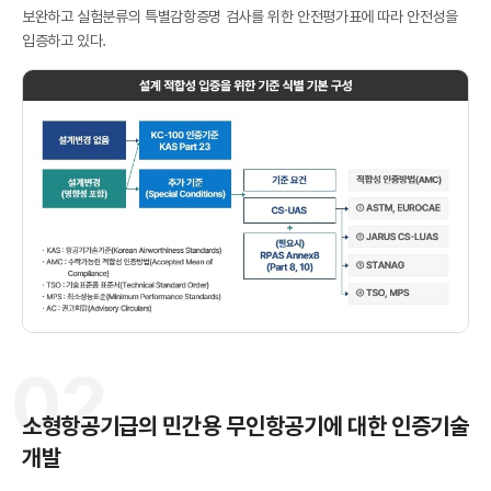
보완하고 실험분류의 특별감항증명 검사를 위한 안전평가표에 따라 안전성을
입증하고 있다.
국
항
02
소형항공기급의 민간용 무인항공기에 대한 인증기술
개발