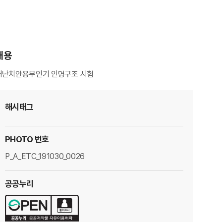
내용
재난치안용무인기 인명구조 시험
해시태그
PHOTO 번호
P_A_ETC_191030_0026
공공누리