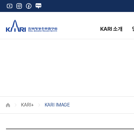
유
인
페
네
튜
스
이
이
브
타
스
버
그
북
블
KARI 소개
램
로
그
K
KARI+
KARI IMAGE
HOME
K
A