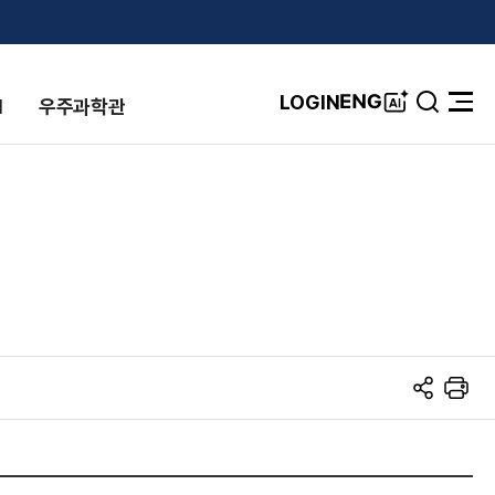
A
ENG
LOGIN
I
우주과학관
검
전
I
색
체
창
메
뉴
열
기
S
프
N
린
S
트
공
유