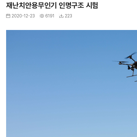
A
재난치안용무인기 인명구조 시험
R
I
2020-12-23
6191
223
I
M
A
G
R
E