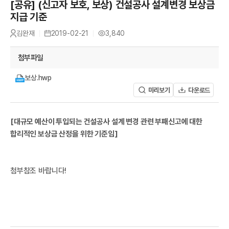
A
[공유] (신고자 보호, 보상) 건설공사 설계변경 보상금
유
지급 기준
김완재
2019-02-21
3,840
작
등
조
성
록
회
자
일
수
첨부파일
보상.hwp
미리보기
다운로드
R
[대규모 예산이 투입되는 건설공사 설계 변경 관련 부패신고에 대한
합리적인 보상금 산정을 위한 기준임]
첨부참조 바랍니다!