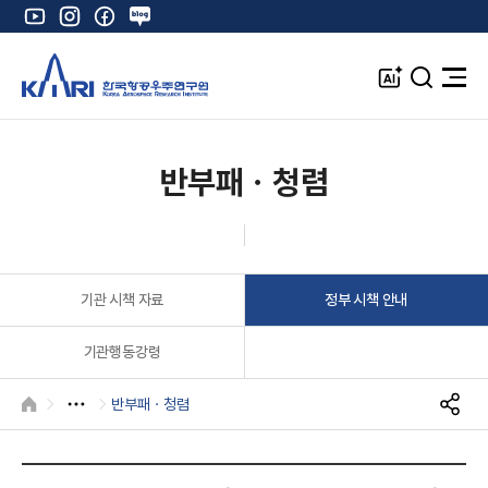
유
인
페
네
튜
스
이
이
브
타
스
버
A
검
전
그
북
블
I
색
체
램
로
창
메
K
그
뉴
열
반부패ㆍ청렴
기
기관 시책 자료
정부 시책 안내
기관행동강령
반부패ㆍ청렴
HOME
S
N
S
공