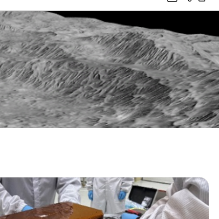
A
S
프
I
N
린
S
트
공
유