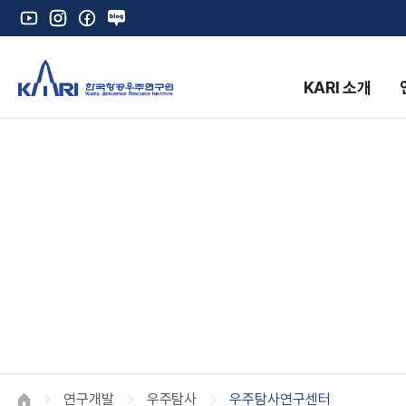
유
인
페
네
튜
스
이
이
브
타
스
버
그
북
블
KARI 소개
램
로
그
K
연구개발
우주탐사
우주탐사연구센터
HOME