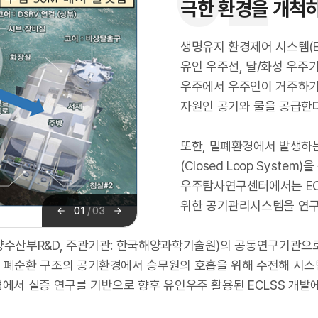
극한 환경을 개척하
생명유지 환경제어 시스템(Enviro
유인 우주선, 달/화성 우주
우주에서 우주인이 거주하기
자원인 공기와 물을 공급한다
또한, 밀폐환경에서 발생하는
(Closed Loop Syst
우주탐사연구센터에서는 EC
위한 공기관리시스템을 연구
01
/
03
이
다
전
음
양수산부R&D, 주관기관: 한국해양과학기술원)의 공동연구기관으로
 폐순환 구조의 공기환경에서 승무원의 호흡을 위해 수전해 시스
에서 실증 연구를 기반으로 향후 유인우주 활용된 ECLSS 개발