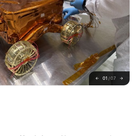
01
/
07
이
다
전
음