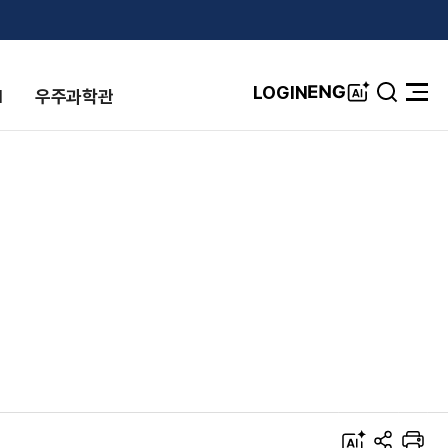
A
ENG
LOGIN
I
우주과학관
검
전
I
색
체
창
메
뉴
열
기