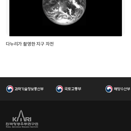
국
다누리가 촬영한 지구 자전
개
항