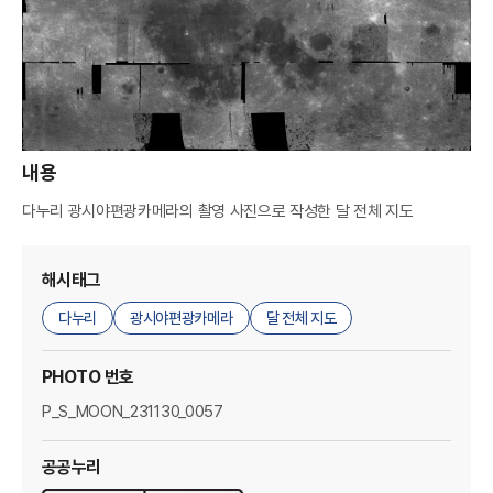
A
M
A
G
E
내용
R
다누리 광시야편광카메라의 촬영 사진으로 작성한 달 전체 지도
해시태그
다누리
광시야편광카메라
달 전체 지도
PHOTO 번호
P_S_MOON_231130_0057
공공누리