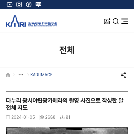
유
인
페
네
튜
스
이
이
브
타
스
버
A
검
전
그
북
블
I
색
체
램
로
창
메
K
그
뉴
열
전체
기
KARI IMAGE
HOME
S
N
K
S
공
A
다누리 광시야편광카메라의 촬영 사진으로 작성한 달
유
R
전체 지도
I
2024-01-05
2688
81
I