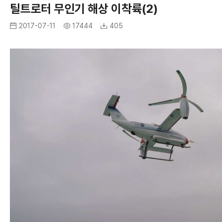
A
틸트로터 무인기 해상 이착륙(2)
R
I
2017-07-11
17444
405
I
M
A
G
R
E