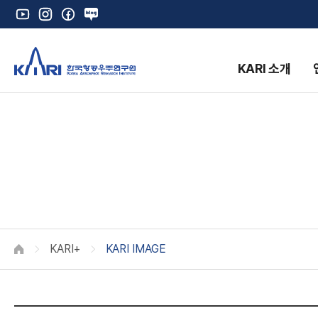
유
인
페
네
튜
스
이
이
브
타
스
버
그
북
블
KARI 소개
램
로
그
K
KARI+
KARI IMAGE
HOME
K
A