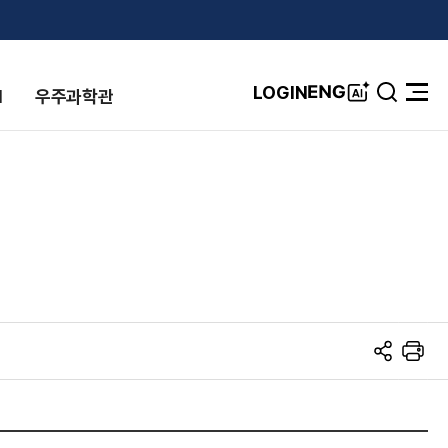
A
ENG
LOGIN
I
우주과학관
검
전
I
색
체
창
메
뉴
열
기
S
프
N
린
S
트
공
유