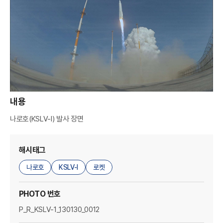
A
M
A
G
E
R
내용
나로호(KSLV-I) 발사 장면
해시태그
나로호
KSLV-I
로켓
PHOTO 번호
P_R_KSLV-1_130130_0012