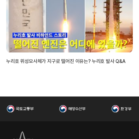
국
누리호 위성모사체가 지구로 떨어진 이유는? 누리호 발사 Q&A
시험
항