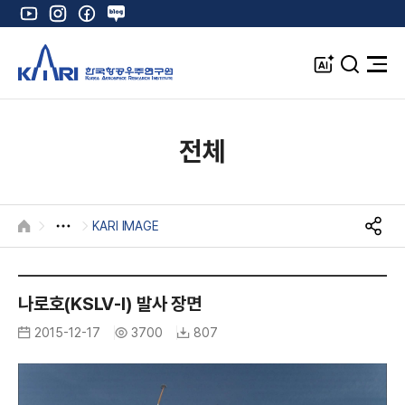
유
인
페
네
튜
스
이
이
브
타
스
버
A
검
전
그
북
블
I
색
체
램
로
창
메
K
그
뉴
열
전체
기
KARI IMAGE
HOME
S
N
K
S
공
A
나로호(KSLV-I) 발사 장면
유
R
2015-12-17
3700
807
I
I