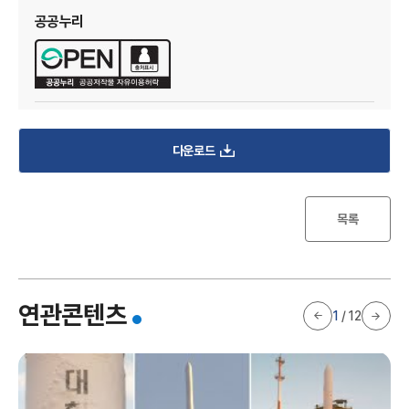
I
공공누리
다운로드
목록
한
연관콘텐츠
1
/
12