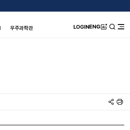
A
ENG
LOGIN
I
우주과학관
검
전
I
색
체
창
메
뉴
열
기
S
프
N
린
S
트
공
유