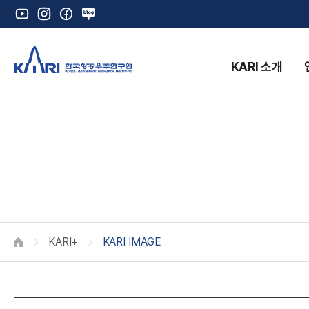
유
인
페
네
튜
스
이
이
브
타
스
버
그
북
블
KARI 소개
램
로
그
K
KARI+
KARI IMAGE
HOME
K
A