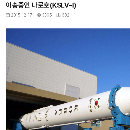
A
이송중인 나로호(KSLV-I)
R
I
2015-12-17
3305
692
I
M
A
G
R
E