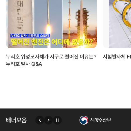
국
누리호 위성모사체가 지구로 떨어진 이유는?
시험발사체 FM
누리호 발사 Q&A
항
배너모음
이
다
자
전
음
동