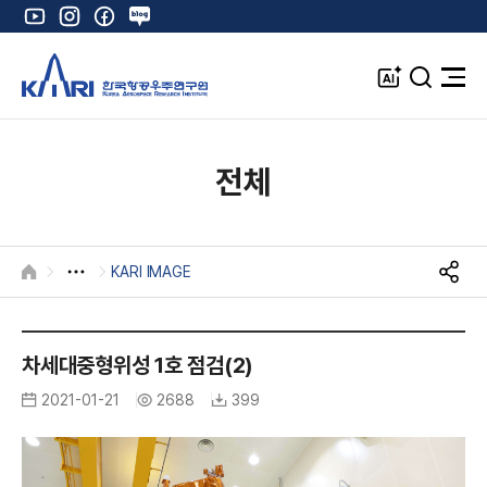
유
인
페
네
튜
스
이
이
브
타
스
버
A
검
전
그
북
블
I
색
체
램
로
창
메
K
그
뉴
열
전체
기
KARI IMAGE
HOME
S
N
K
S
공
A
차세대중형위성 1호 점검(2)
유
R
2021-01-21
2688
399
I
I