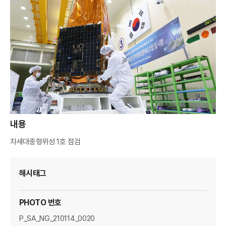
A
M
A
G
E
R
내용
차세대중형위성 1호 점검
해시태그
PHOTO 번호
P_SA_NG_210114_0020