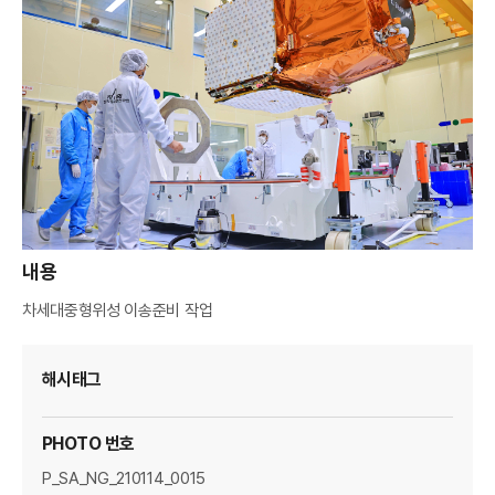
A
M
A
G
E
R
내용
차세대중형위성 이송준비 작업
해시태그
PHOTO 번호
P_SA_NG_210114_0015