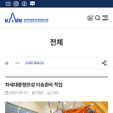
유
인
페
네
튜
스
이
이
브
타
스
버
A
검
전
그
북
블
I
색
체
램
로
창
메
K
그
뉴
열
전체
기
KARI IMAGE
HOME
S
N
K
S
공
A
차세대중형위성 이송준비 작업
유
R
2021-01-21
1301
325
I
I