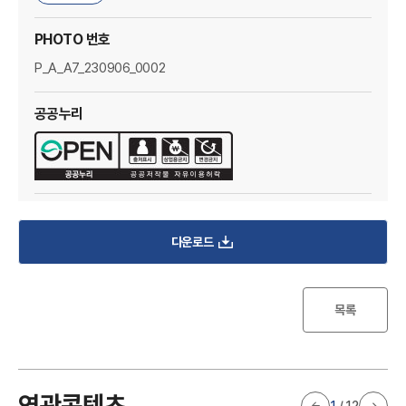
I
PHOTO 번호
P_A_A7_230906_0002
공공누리
한
다운로드
목록
연관콘텐츠