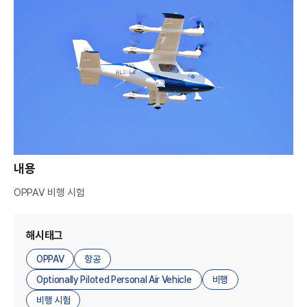
A
M
A
G
E
R
내용
OPPAV 비행 시험
해시태그
OPPAV
항공
Optionally Piloted Personal Air Vehicle
비행
비행 시험