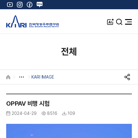
유
인
페
네
튜
스
이
이
브
타
스
버
A
검
전
그
북
블
I
색
체
램
로
창
메
K
그
뉴
열
전체
기
KARI IMAGE
HOME
S
N
K
S
공
A
OPPAV 비행 시험
유
R
2024-04-29
8516
109
I
I