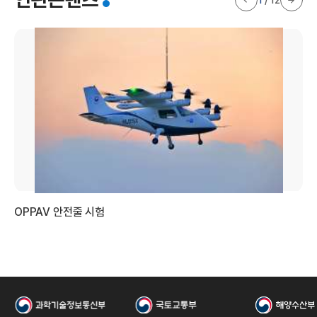
1
/
12
국
OPPAV 안전줄 시험
누
항