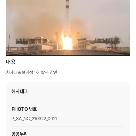
A
M
A
G
E
R
내용
차세대중형위성 1호 발사 장면
해시태그
PHOTO 번호
P_SA_NG_210322_0021
공공누리