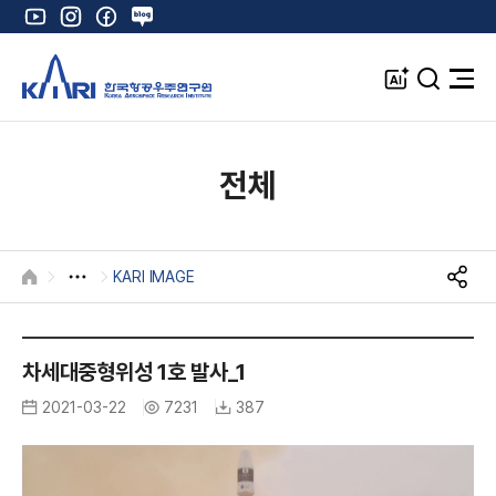
유
인
페
네
튜
스
이
이
브
타
스
버
A
검
전
그
북
블
I
색
체
램
로
창
메
K
그
뉴
열
전체
기
KARI IMAGE
HOME
S
N
K
S
공
A
차세대중형위성 1호 발사_1
유
R
2021-03-22
7231
387
I
I