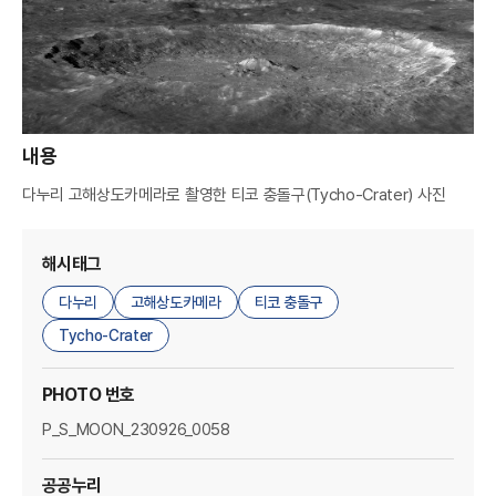
A
M
A
G
E
내용
다누리 고해상도카메라로 촬영한 티코 충돌구(Tycho-Crater) 사진
R
해시태그
다누리
고해상도카메라
티코 충돌구
Tycho-Crater
PHOTO 번호
P_S_MOON_230926_0058
공공누리