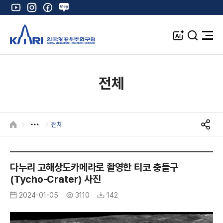
유
인
페
네
튜
스
이
이
브
타
스
버
A
검
전
그
북
블
I
색
체
램
로
창
메
K
그
뉴
열
전체
기
전체
HOME
S
N
K
S
공
A
다누리 고해상도카메라로 촬영한 티코 충돌구
유
R
(Tycho-Crater) 사진
I
2024-01-05
3110
142
I