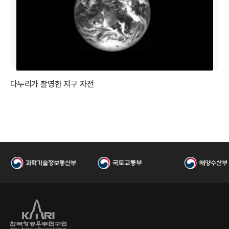
국
다누리가 촬영한 지구 자전
개
항