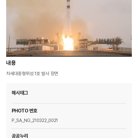
A
M
A
G
E
R
내용
차세대중형위성 1호 발사 장면
해시태그
PHOTO 번호
P_SA_NG_210322_0021
공공누리