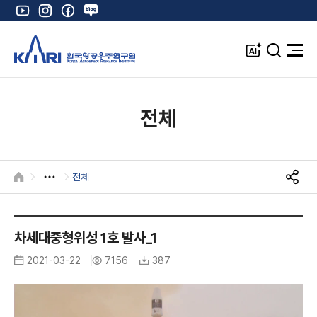
유
인
페
네
튜
스
이
이
브
타
스
버
A
검
전
그
북
블
I
색
체
램
로
창
메
K
그
뉴
열
전체
기
전체
HOME
S
N
K
S
공
A
차세대중형위성 1호 발사_1
유
R
2021-03-22
7156
387
I
I