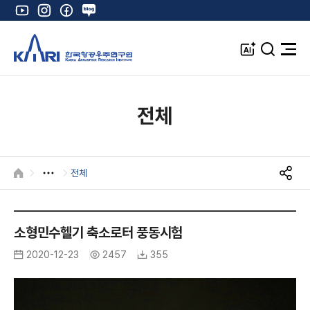
유
인
페
네
튜
스
이
이
브
타
스
버
A
검
전
그
북
블
I
색
체
램
로
창
메
K
그
뉴
열
전체
기
전체
HOME
S
N
K
S
공
A
소형민수헬기 축소로터 풍동시험
유
R
2020-12-23
2457
355
I
I