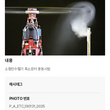
A
M
A
G
E
R
내용
소형민수헬기 축소로터 풍동시험
해시태그
PHOTO 번호
P_A_ETC_190131_0025