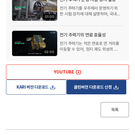
전기 추력기를 우주에서 운영하기 위
한 시험 장치에 대해 설명하며, 국내
01:00
국
기술로 설계부터 제작까지 진행된 점
을 강조합니다. 이 장치는 국내 최초로
대형 추력기와 추력기 수명 체험이 가
전기 추력기의 연료 효율성
능한 유일한 장비입니다.
전기 추력기는 적은 연료로 먼 거리를
이동할 수 있어, 정지 궤도 위성의 연
02:00
료 소비를 5분의 1 이하로 줄일 수 있
는 장점이 있습니다.
YOUTUBE
KARI 버전 다운로드
클린버전 다운로드 신청
항
목록