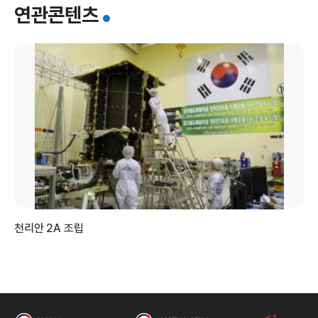
연관콘텐츠
공
천리안 2A 조립