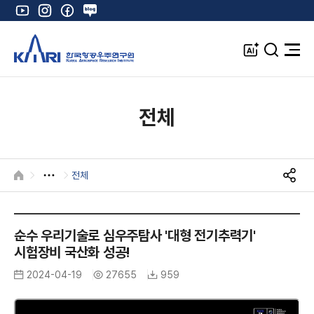
유
인
페
네
튜
스
이
이
브
타
스
버
A
검
전
그
북
블
I
색
체
램
로
창
메
K
그
뉴
열
전체
기
전체
HOME
S
N
S
공
순수 우리기술로 심우주탐사 '대형 전기추력기'
유
시험장비 국산화 성공!
2024-04-19
27655
959