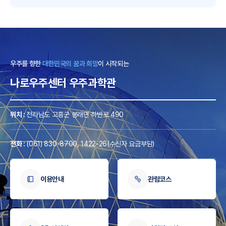
A
우주를 향한
대한민국의 꿈과 희망
이 시작되는
나로우주센터 우주과학관
R
위치 :
전라남도 고흥군 봉래면 하반로 490
전화 :
(061) 830-8700
,
1422-26(수신자 요금부담)
이용안내
관람코스