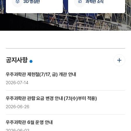
I
3D 영상관
과학관 소식
더
공지사항
보
기
한
우주과학관 제헌절(7/17, 금) 개관 안내
2026-07-14
우주과학관 관람 요금 변경 안내 (7.1(수)부터 적용)
2026-06-26
우주과학관 6월 운영 안내
2026-06-02