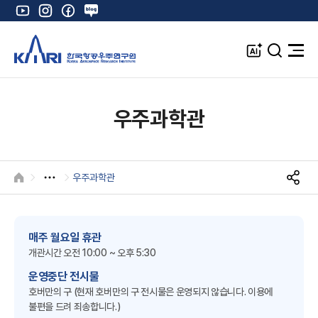
유
인
페
네
튜
스
이
이
브
타
스
버
A
검
전
그
북
블
I
색
체
램
로
창
메
K
그
뉴
열
우주과학관
기
우주과학관
HOME
S
N
S
공
매주 월요일 휴관
유
개관시간 오전 10:00 ~ 오후 5:30
운영중단 전시물
호버만의 구 (현재 호버만의 구 전시물은 운영되지 않습니다. 이용에
불편을 드려 죄송합니다.)