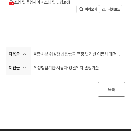
A
조향 및 음향제어 시스템 및 방법.pdf
미리보기
다운로드
이중차분 위성항법 반송파 측정값 기반 이동체 궤적정보와 정밀지도 결합 차로식별 방법
다음글
R
위성항법기반 사용자 정밀위치 결정기술
이전글
목록