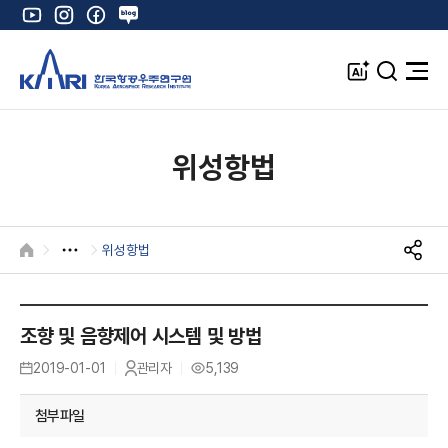
유
인
페
네
튜
스
이
이
브
타
스
버
A
검
전
그
북
블
I
색
체
램
로
창
메
K
그
뉴
열
위성항법
기
위성항법
HOME
S
N
S
공
조향 및 음향제어 시스템 및 방법
유
2019-01-01
관리자
5,139
등
작
조
록
성
회
일
자
수
첨부파일