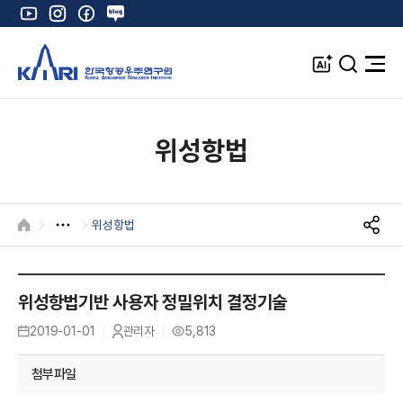
유
인
페
네
튜
스
이
이
브
타
스
버
A
검
전
그
북
블
I
색
체
램
로
창
메
K
그
뉴
열
위성항법
기
위성항법
HOME
S
N
S
공
위성항법기반 사용자 정밀위치 결정기술
유
2019-01-01
관리자
5,813
등
작
조
록
성
회
일
자
수
첨부파일