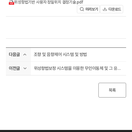
A
위성항법기반 사용자 정밀위치 결정기술.pdf
미리보기
다운로드
조향 및 음향제어 시스템 및 방법
다음글
R
위성항법보정 시스템을 이용한 무인이동체 및 그 유도방법
이전글
목록