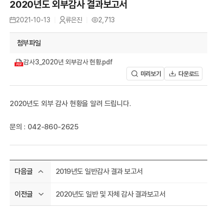
A
2020년도 외부감사 결과보고서
유
2021-10-13
류은진
2,713
등
작
조
록
성
회
일
자
수
첨부파일
감사3_2020년 외부감사 현황.pdf
미리보기
다운로드
R
2020년도 외부 감사 현황을 알려 드립니다.
문의 : 042-860-2625
2019년도 일반감사 결과 보고서
다음글
2020년도 일반 및 자체 감사 결과보고서
이전글