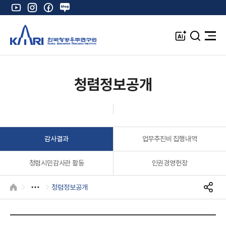
유
인
페
네
튜
스
이
이
브
타
스
버
A
검
전
그
북
블
I
색
체
램
로
창
메
K
그
뉴
열
청렴정보공개
기
감사결과
업무추진비 집행내역
청렴시민감사관 활동
인권경영헌장
청렴정보공개
HOME
S
N
S
공