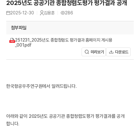
A
2025년도 공공기관 종합청렴도평가 평가결과 공개
유
2025-12-30
김용훈
286
등
작
조
록
성
회
일
자
수
첨부파일
251231_2025년도 종합청렴도 평가결과 홈페이지 게시용
_001.pdf
미리보기
다운로드
R
한국항공우주연구원에서 알려드립니다.
아래와 같이 2025년도 공공기관 종합청렴도평가 평가결과를 공개
합니다.