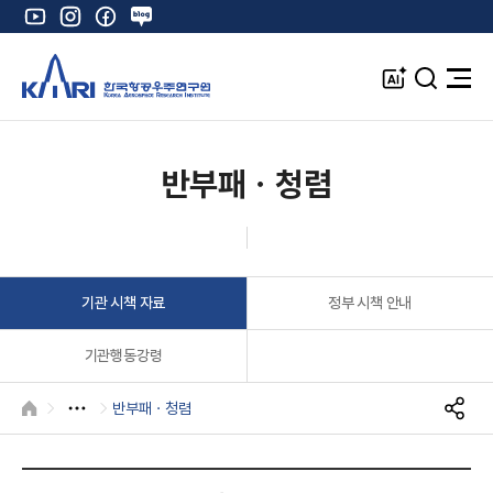
유
인
페
네
튜
스
이
이
브
타
스
버
A
검
전
그
북
블
I
색
체
램
로
창
메
K
그
뉴
열
반부패ㆍ청렴
기
기관 시책 자료
정부 시책 안내
기관행동강령
반부패ㆍ청렴
HOME
S
N
S
공