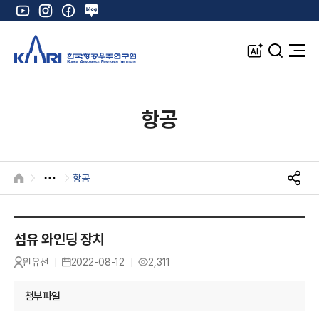
유
인
페
네
튜
스
이
이
브
타
스
버
A
검
전
그
북
블
I
색
체
램
로
창
메
K
그
뉴
열
항공
기
항공
HOME
S
N
S
공
섬유 와인딩 장치
유
원유선
2022-08-12
2,311
작
등
조
성
록
회
자
일
수
첨부파일