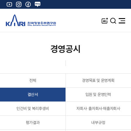
유
인
페
네
튜
스
이
이
브
타
스
버
A
검
전
그
북
블
I
색
체
램
로
창
메
K
그
뉴
열
경영공시
기
전체
경영목표 및 운영계획
결산서
임원 및 운영인력
인건비 및 복리후생비
자회사· 출자회사·재출자회사
평가결과
내부규정