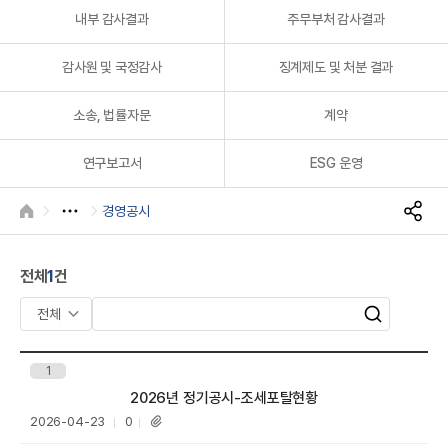
A
내부 감사결과
주무부처 감사결과
감사원 및 국정감사
징계제도 및 처분 결과
소송, 법률자문
계약
연구보고서
ESG 운영
R
경영공시
HOME
S
N
S
전체
1
건
공
유
검
검
색
색
어
1
입
제목
2026년 정기공시-조세포탈현황
력
등
조
2026-04-23
0
첨
록
회
부