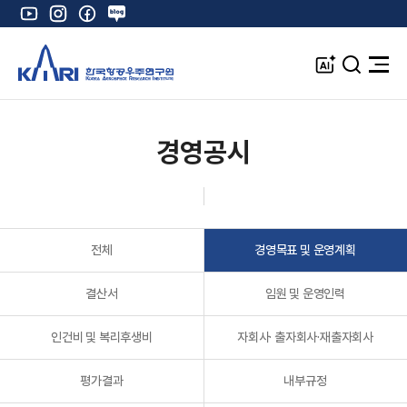
유
인
페
네
튜
스
이
이
브
타
스
버
A
검
전
그
북
블
I
색
체
램
로
창
메
K
그
뉴
열
경영공시
기
전체
경영목표 및 운영계획
결산서
임원 및 운영인력
인건비 및 복리후생비
자회사· 출자회사·재출자회사
평가결과
내부규정