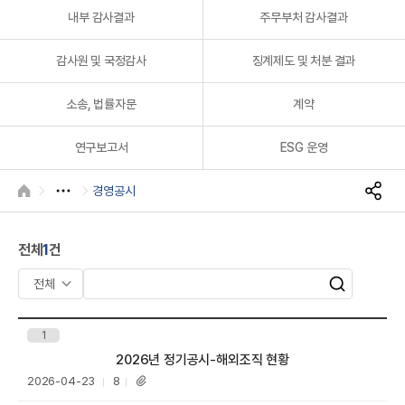
A
내부 감사결과
주무부처 감사결과
감사원 및 국정감사
징계제도 및 처분 결과
소송, 법률자문
계약
연구보고서
ESG 운영
R
경영공시
HOME
S
N
S
전체
1
건
공
유
검
검
색
색
어
1
입
제목
2026년 정기공시-해외조직 현황
력
등
조
2026-04-23
8
첨
록
회
부