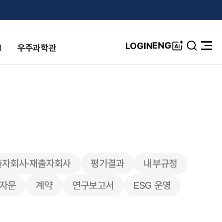
A
ENG
LOGIN
I
우주과학관
검
전
I
색
체
창
메
뉴
열
기
출자회사·재출자회사
평가결과
내부규정
률자문
계약
연구보고서
ESG 운영