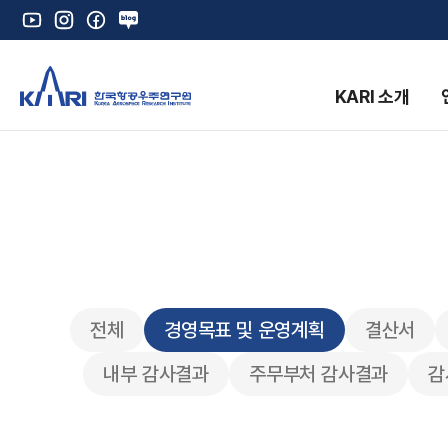
유
인
페
네
튜
스
이
이
브
타
스
버
그
북
블
KARI 소개
램
로
그
K
전체
경영목표 및 운영계획
결산서
내부 감사결과
주무부처 감사결과
감