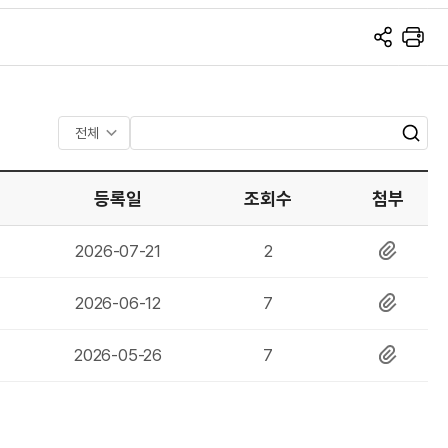
S
프
N
린
S
트
공
유
검
검
색
색
어
등록일
조회수
첨부
입
력
등
조
첨
2026-07-21
2
록
회
부
일
수
파
등
조
첨
2026-06-12
7
일
록
회
부
일
수
파
등
조
첨
2026-05-26
7
일
록
회
부
일
수
파
일