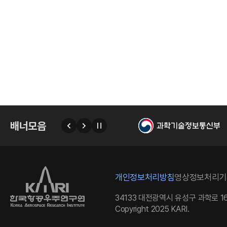
I
배너모음
이
다
자
한
전
음
동
넘
김
정
개인정보처리방침
영상정보처리기
지
34133 대전광역시 유성구 과학로 16
Copyright 2025 KARI.