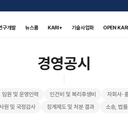
연구개발
뉴스룸
KARI+
기술사업화
OPEN KAR
경영공시
임원 및 운영인력
인건비 및 복리후생비
자회사· 
사원 및 국정감사
징계제도 및 처분 결과
소송, 법