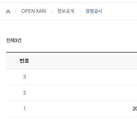
A
OPEN KARI
정보공개
경영공시
HOME
전체
3
건
번호
R
3
2
제
1
2