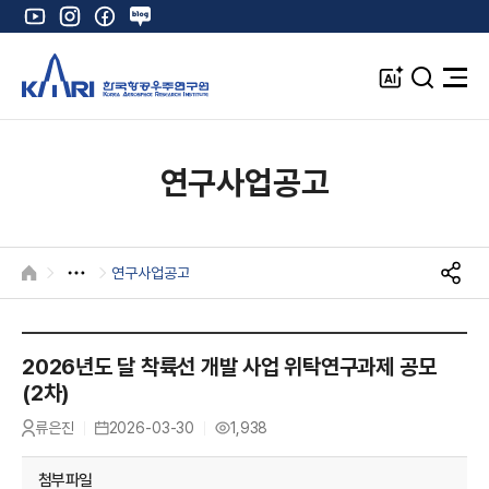
유
인
페
네
튜
스
이
이
브
타
스
버
A
검
전
그
북
블
I
색
체
램
로
창
메
K
그
뉴
열
연구사업공고
기
연구사업공고
HOME
S
N
S
공
2026년도 달 착륙선 개발 사업 위탁연구과제 공모
유
(2차)
류은진
2026-03-30
1,938
작
등
조
성
록
회
자
일
수
첨부파일