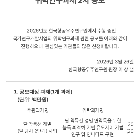
위탁연구과제 2차 공모
I
2026년도 한국항공우주연구원에서 수행 중인
국가연구개발사업의 위탁연구과제 관련 공모를 아래와 같이
진행하오니 관심있는 기관들의 많은 신청바랍니다.
2026년 3월 26일
한국항공우주연구원 원장 이 상 철
한
1.
공모대상 과제(1개 과제)
(단위: 백만원)
주관과제명
위탁과제명
달 착륙선 정밀 연착륙을 위한
달 착륙선 개발
2026
볼록 최적화 기반 유도제어 기법
(달 탐사 2단계) 사업
(2026
연구 및 임베디드 구현