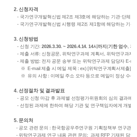
2. 신청자격
- 국가연구개발혁신법 제2조 제3호에 해당하는 기관·단체
국
- 국가연구개발혁신법 시행령 제2조 제1항에 해당하는 기관
3. 신청방법
- 신청 기간:
2026.3.30. ~ 2026.4.14. 14시까지
(
기한 엄수
, 
- 제출 서류: 신청공문, 위탁연구과제 계획서, 위탁연구과제 
- 제출 방법:
전자 공문 송부
또는
위탁연구과제 담당자
E-mai
※ E-mail 제출 시 메일 제목 : ex)
[위탁연구계획서제출] 
※
​ 유의 사항 : 이메일 주소 오타 등으로 메일이 정상 수
4. 선정절차 및 결과발표
항
- 공모 신청 마감 후 과제별 선정평가위원회의 심의 결과에 
- 선정된 과제에 한하여 해당 기관 및 연구책임자에게 개별 
5. 문의처
- 공모 관련 문의 : 한국항공우주연구원 기획정책부 연구관리팀 류은진 책
- 위탁연구과제 연구 내용 관련 문의: 과제 RFP 기재된 담당