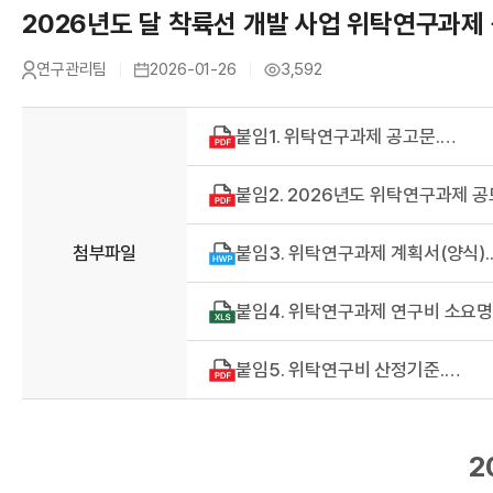
A
2026년도 달 착륙선 개발 사업 위탁연구과제
연구관리팀
2026-01-26
3,592
작
등
조
성
록
회
자
일
수
붙임1. 위탁연구과제 공고문.pdf
R
첨부파일
붙임3.
붙임5. 위탁연구비 산정기준.pdf
2