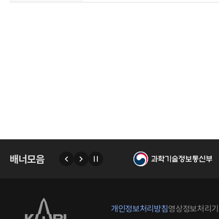
연
구
배너모음
이
다
자
전
음
동
넘
김
정
개인정보처리방침
영상정보처리기
지