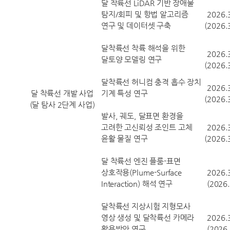
달 착륙선 LiDAR 기반 장애물
탐지/회피 및 항법 알고리즘
2026.
연구 및 데이터셋 구축
(2026.
국
달착륙선 착륙 해석을 위한
2026.
달토양 모델링 연구
(2026.
달착륙선 허니컴 충격 흡수 장치
2026.
달 착륙선 개발 사업
기계 특성 연구
(2026.
(달 탐사 2단계 사업)
발사, 궤도, 달표면 환경을
고려한 고신뢰성 조인트 고체
2026.
윤활 물질 연구
(2026.
달 착륙선 엔진 플룸-표면
항
상호작용(Plume-Surface
2026.
Interaction) 해석 연구
(2026
달착륙선 지상시험 지형모사
영상 생성 및 달착륙선 카메라
2026.
활용방안 연구
(2026