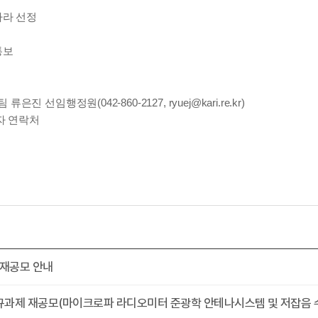
따라 선정
통보
임행정원(042-860-2127, ryuej@kari.re.kr
)
자 연락처
 재공모 안내
과제 재공모(마이크로파 라디오미터 준광학 안테나시스템 및 저잡음 