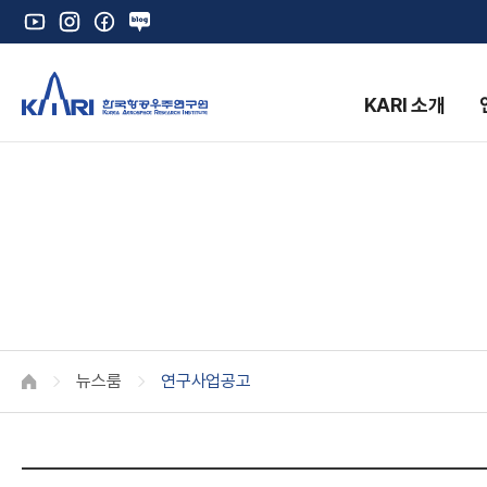
유
인
페
네
튜
스
이
이
브
타
스
버
그
북
블
KARI 소개
램
로
그
K
뉴스룸
연구사업공고
HOME