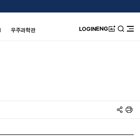
A
ENG
LOGIN
I
우주과학관
검
전
I
색
체
창
메
뉴
열
기
S
프
N
린
S
트
공
유