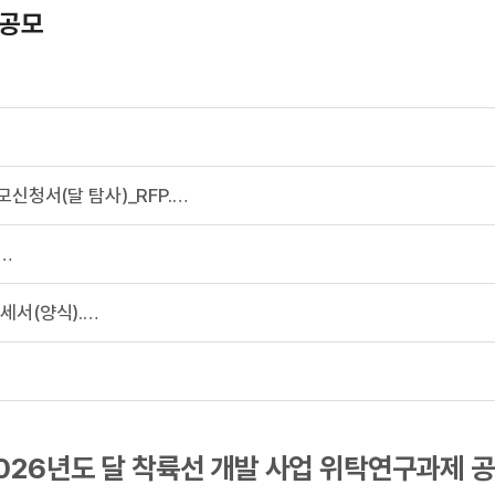
 공모
붙임2. 2026년도 위탁연구과제 공모신청서(달 탐사)_RFP.pdf
 위탁연구과제 계획서(양식).hwp
붙임4. 위탁연구과제 연구비 소요명세서(양식).xlsx
026년도 달 착륙선 개발 사업 위탁연구과제 